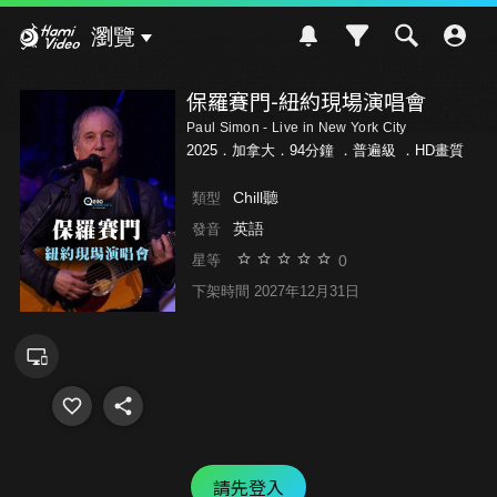
Hami Video
瀏覽
保羅賽門-紐約現場演唱會
Paul Simon - Live in New York City
2025．加拿大．94分鐘 ．
普遍級
．HD畫質
Chill聽
類型
英語
發音
0
星等
下架時間 2027年12月31日
請先登入