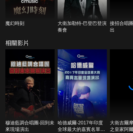
魔幻時刻
大衛加勒特-巴登巴登演
接招合唱團
奏會
出
相關影片
穆迪藍調合唱團-回到未
哈德威爾-2017年印度
大衛吉爾摩
來現場演出
全球最大的嘉賓名單現
之皇家阿