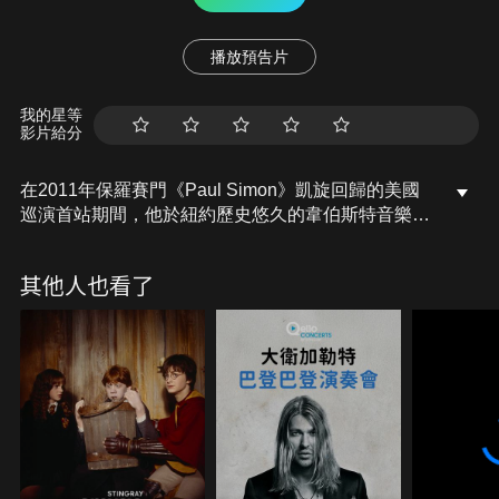
播放預告片
我的星等
影片給分
在2011年保羅賽門《Paul Simon》凱旋回歸的美國
巡演首站期間，他於紐約歷史悠久的韋伯斯特音樂廳
《Webster Hall》帶來一場特別的俱樂部演出，讓家
鄉樂迷為之瘋狂。
其他人也看了