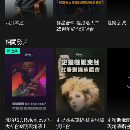
四月琴迷
群星合輯-搖滾名人堂
愛樂之城
25週年紀念演唱會
相關影片
班哈珀與Relentless 7-
史提薇妮克絲-紅岩現場
史密斯飛船
大都會劇院現場演出
演唱會
現場演唱