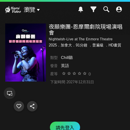
Hami Video
瀏覽
夜願樂團-恩摩爾劇院現場演唱
會
Nightwish-Live at The Enmore Theatre
2025．加拿大．91分鐘 ．
普遍級
．HD畫質
Chill聽
類型
英語
發音
0
星等
下架時間 2027年12月31日
請先登入