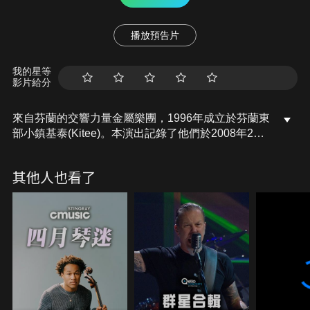
播放預告片
我的星等
影片給分
來自芬蘭的交響力量金屬樂團，1996年成立於芬蘭東
部小鎮基泰(Kitee)。本演出記錄了他們於2008年2月
1日在澳洲雪梨恩摩爾劇院(The Enmore Theatre)的
現場演出。
其他人也看了