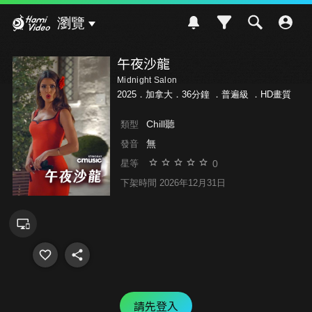
Hami Video
瀏覽
午夜沙龍
Midnight Salon
2025．加拿大．36分鐘 ．
普遍級
．HD畫質
Chill聽
類型
無
發音
0
星等
下架時間 2026年12月31日
請先登入