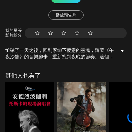
播放預告片
我的星等
影片給分
忙碌了一天之後，回到家卸下疲憊的靈魂，隨著《午
夜沙龍》的音樂腳步，重新找到夜晚的節奏。這個單
元集合了挪威當代最出色的女提琴家瑪麗薩穆爾森、
蒙特內哥羅女高音塔瑪拉洛狄葉諾維奇、法國當紅女
其他人也看了
提琴家埃絲特阿布拉米、德國女鋼琴家吉娜愛麗絲以
及曾來台演出的女大提琴家卡蜜兒托瑪等知名國際音
樂家最新音樂作品。