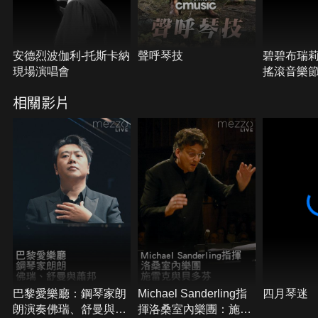
安德烈波伽利-托斯卡納
聲呼琴技
碧碧布瑞莉-
現場演唱會
搖滾音樂
相關影片
巴黎愛樂廳：鋼琴家朗
Michael Sanderling指
四月琴迷
朗演奏佛瑞、舒曼與蕭
揮洛桑室內樂團：施雷