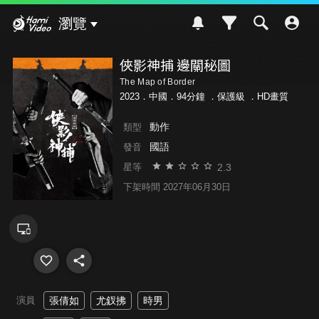
Hami Video
瀏覽
俠影神捕 邊關秘圖
The Map of Border
2023．中國．94分鐘 ．
保護級
．HD畫質
動作
類型
國語
發音
2.3
星等
下架時間 2027年06月30日
演員
張倩如
尤釵拂
時男