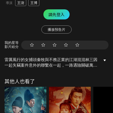
王澍
王博
導演
請先登入
播放預告片
我的星等
影片給分
雷厲風行的女捕頭秦牧與不務正業的江湖混混林三因
一起失竊案件意外的聯繫在一起，一路遇險關破萬
阻，最終在林三的幫助下，秦牧成功從敵軍手中搶回
邊關圖。而這之後的日子秦牧養好傷重回六扇門，林
其他人也看了
三也返回了天牢中。