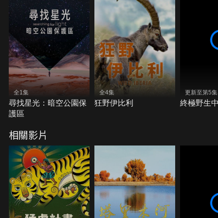
全1集
全4集
更新至第5集
尋找星光：暗空公園保
狂野伊比利
終極野生
護區
相關影片