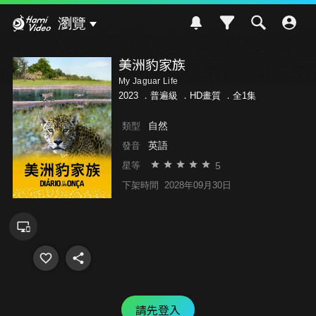
Hami Video
瀏覽
美洲豹家族
My Jaguar Life
2023 ．
普遍級
．HD畫質 ．全1集
自然
類型
英語
發音
5
星等
下架時間
2028年09月30日
請先登入