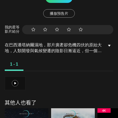
播放預告片
我的星等
影片給分
在巴西潘塔納爾濕地，那片廣袤卻危機四伏的原始大
地，人類開發與氣候變遷的陰影日漸逼近，但一個橫
越三代的美洲豹家族，卻在這裡譜寫著生命傳奇！本
片從最年輕一代美洲豹的視角出發，帶領觀眾深入了
1 - 1
解這些頂級掠食者的生存之道，感受牠們如何面對現
代威脅，為延續血脈而奮鬥。
1
其他人也看了