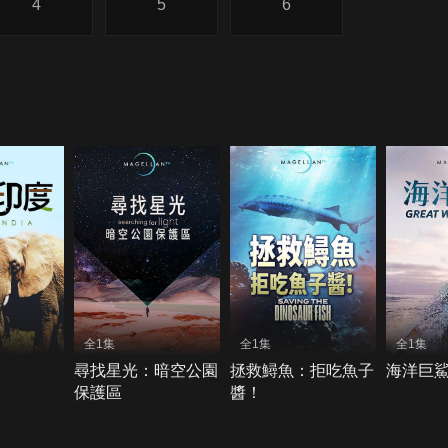
4
5
6
全1集
全1集
全1集
尋找星光：暗空公園
拯救鱘魚：拒吃魚子
海洋巨
保護區
醬！