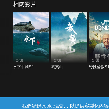
相關影片
全6集
全3集
全1集
水下中國S2
武夷山
野性倫敦S
{{notifyMsg}}
我們紀錄cookie資訊，以提供客製化