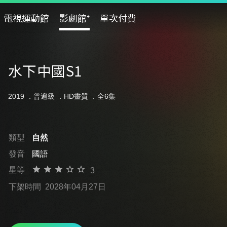
電視運動館
影劇館⁺
單次付費
水下中國S1
2019 ．
普遍級
．HD畫質 ．全6集
類型
自然
發音
國語
星等
3
下架時間
2028年04月27日