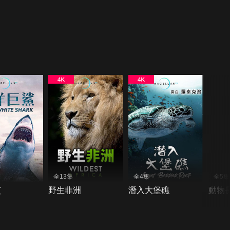
全13集
全4集
全5集
鯊
野生非洲
潛入大堡礁
動物