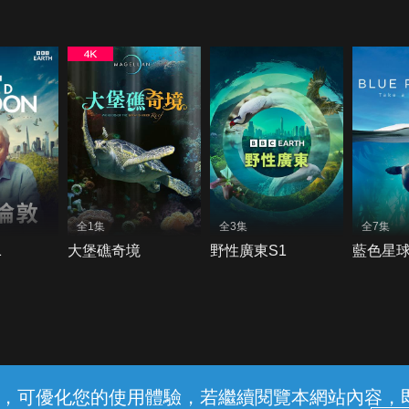
全1集
全3集
全7集
1
大堡礁奇境
野性廣東S1
藍色星球
常見問題
線上客服
服務條款
隱私權保護
內容，可優化您的使用體驗，若繼續閱覽本網站內容，即表