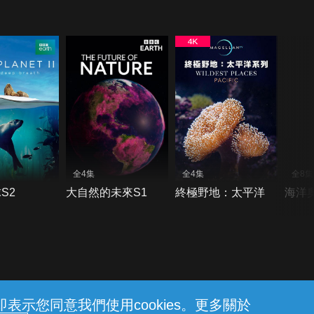
全4集
全4集
全8集
S2
大自然的未來S1
終極野地：太平洋
海洋
示您同意我們使用cookies。更多關於