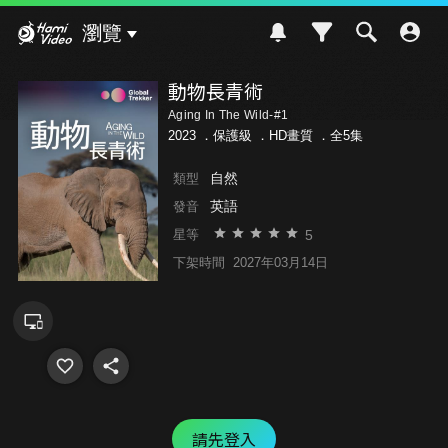
Hami Video
瀏覽
動物長青術
Aging In The Wild-#1
2023 ．
保護級
．HD畫質 ．全5集
自然
類型
英語
發音
5
星等
下架時間
2027年03月14日
請先登入