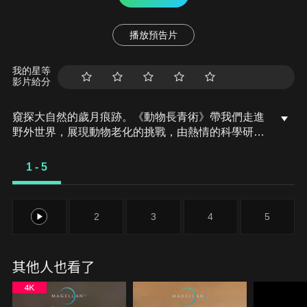
播放預告片
我的星等
影片給分
窺探大自然的歲月痕跡。《動物長青術》帶我們走進
野外世界，展現動物老化的挑戰，由熱情的科學研究
者帶領，深入他們所研究的動物生活現場。我們在本
集認識一些動物長老，牠們幫我們瞭解與長壽相關的
1 - 5
心理機制，以及長壽動物為其社區帶來的正面社會價
值。
1
2
3
4
5
其他人也看了