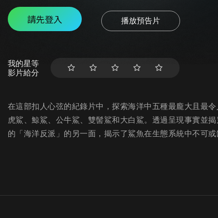
請先登入
播放預告片
我的星等
影片給分
在這部扣人心弦的紀錄片中，探索海洋中五種最龐大且最令
虎鯊、鯨鯊、公牛鯊、雙髻鯊和大白鯊。透過呈現事實並揭
的「海洋反派」的另一面，揭示了鯊魚在生態系統中不可或