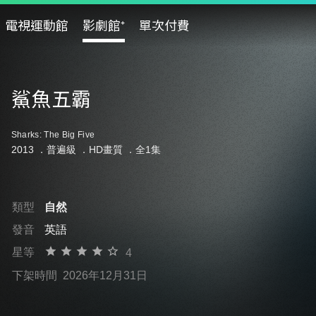
電視運動館
影劇館⁺
單次付費
鯊魚五霸
Sharks: The Big Five
2013 ．
普遍級
．HD畫質 ．全1集
類型
自然
發音
英語
星等
4
下架時間
2026年12月31日