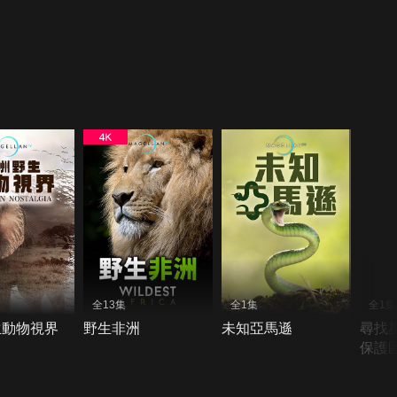
全13集
全1集
全1集
生動物視界
野生非洲
未知亞馬遜
尋找
保護