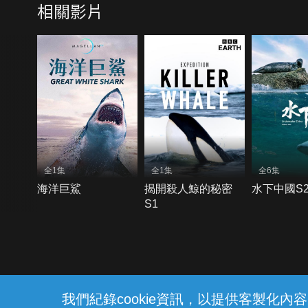
相關影片
全1集
全1集
全6集
海洋巨鯊
揭開殺人鯨的秘密
水下中國S
S1
{{notifyMsg}}
我們紀錄cookie資訊，以提供客製化