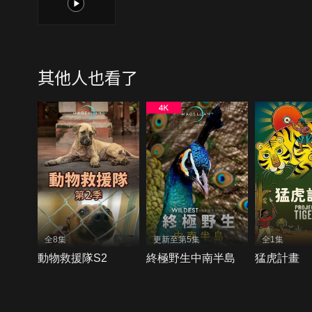
1
其他人也看了
全8集
更新至第5集
全1集
動物救援隊S2
終極野生中南半島
猛虎計畫