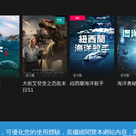
全1集
全4集
全8集
2
大衛艾登堡之恐龍末
紐西蘭海洋殺手
海洋奧
日S1
常見問題
線上客服
服務條款
隱私權保護
內容，可優化您的使用體驗，若繼續閱覽本網站內容，即表