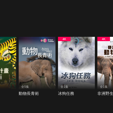
全5集
全1集
全1集
動物長青術
冰狗任務
非洲野