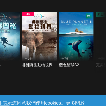
全1集
全7集
全5集
秘
非洲野生動物視界
藍色星球S2
完美星
示您同意我們使用cookies。更多關於