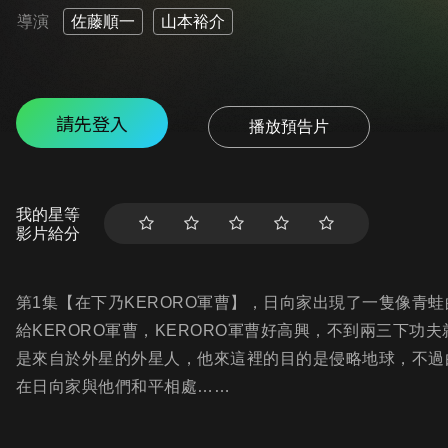
導演
佐藤順一
山本裕介
請先登入
播放預告片
我的星等
影片給分
第1集【在下乃KERORO軍曹】，日向家出現了一隻像青蛙
給KERORO軍曹，KERORO軍曹好高興，不到兩三下功
是來自於外星的外星人，他來這裡的目的是侵略地球，不過由
在日向家與他們和平相處……