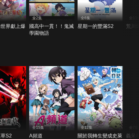
全2集
全6集
全13
的世界獻上爆
國高中一貫！！鬼滅
星期一的豐滿S2
荒川
學園物語
全15集
全12集
全7集
草S2
A頻道
關於我轉生變成史萊
義呆利W