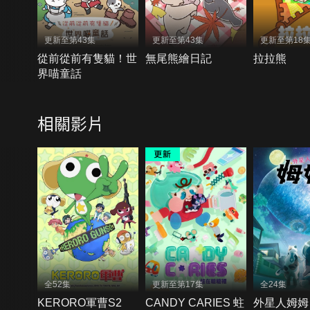
更新至第43集
更新至第43集
更新至第18
從前從前有隻貓！世
無尾熊繪日記
拉拉熊
界喵童話
相關影片
全52集
更新至第17集
全24集
KERORO軍曹S2
CANDY CARIES 蛀
外星人姆姆