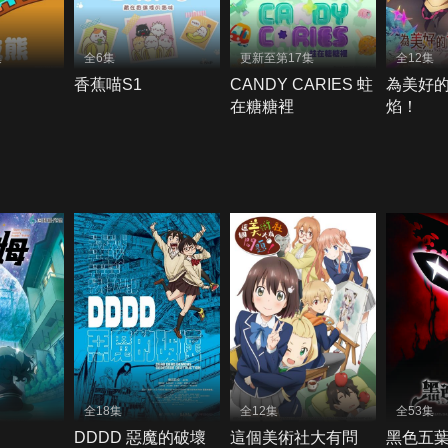
集
全6集
更新至第17集
全12集
香蕉喵S1
CANDY CARIES 蛀
為美好
在糖糖裡
焰！
全18集
全12集
全53集
DDDD 惡魔的破壞
這個美術社大有問
黑色五葉