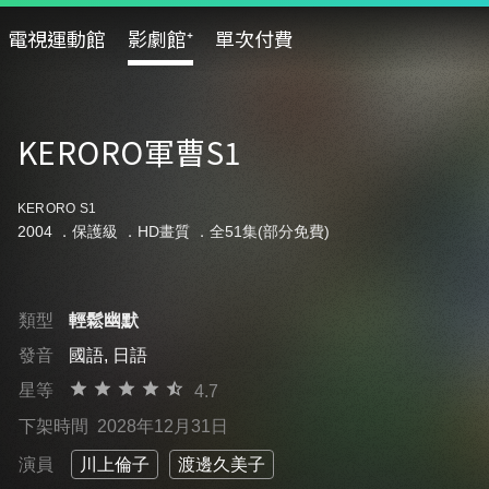
電視運動館
影劇館⁺
單次付費
KERORO軍曹S1
KERORO S1
2004 ．
保護級
．HD畫質 ．全51集(部分免費)
類型
輕鬆幽默
發音
國語, 日語
星等
4.7
下架時間
2028年12月31日
演員
川上倫子
渡邊久美子