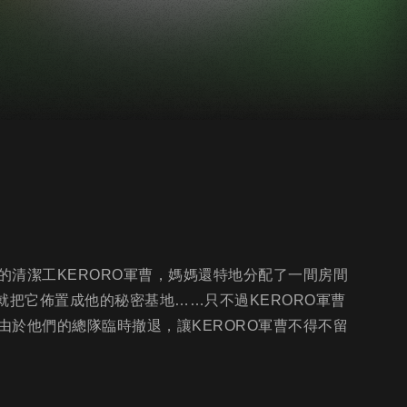
的清潔工KERORO軍曹，媽媽還特地分配了一間房間
夫就把它佈置成他的秘密基地……只不過KERORO軍曹
於他們的總隊臨時撤退，讓KERORO軍曹不得不留