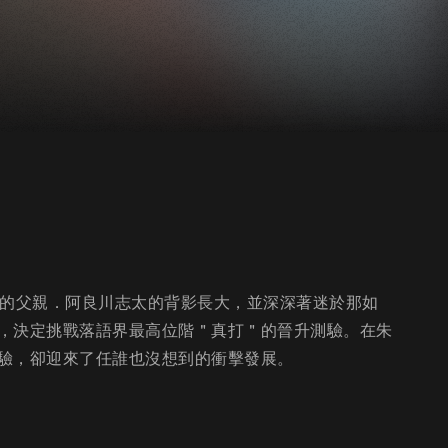
家的父親．阿良川志太的背影長大，並深深著迷於那如
，決定挑戰落語界最高位階＂真打＂的晉升測驗。在朱
驗，卻迎來了任誰也沒想到的衝擊發展。