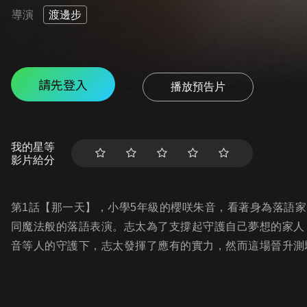
導演
渡邊步
請先登入
播放預告片
我的星等
影片給分
第1話【那一天】，小學5年級的櫻咲朱音，看著身為落語
同魔法般的落語表演。志太為了支撐起守護自己夢想的家人
音等人的守護下，志太發揮了應有的實力，然而這場晉升測