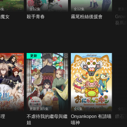
6集
全12集
全12集
更新
的魔女
殺手青春
霧尾粉絲後援會
Grow
葵馬
更新至第5集
全6集
全52
料理
不虐待我的繼母與繼
Onyankopon 有請喵
鑽石王
姐
喵神