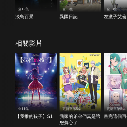
全12集
全13集
全13集
淡島百景
異國日記
左撇子艾倫
相關影片
全11集
更新至第5集
更新至第5集
【我推的孩子】S1
我家的弟弟們真是讓
畫完這個再
您費心了