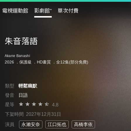
電視運動館
影劇館⁺
單次付費
朱音落語
Akane Banashi
2026 ．
保護級
．HD畫質 ．全12集(部分免費)
類型
輕鬆幽默
發音
日語
星等
4.8
下架時間
2027年12月31日
演員
永瀨安奈
江口拓也
高橋李依