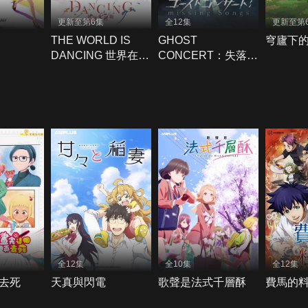
更新至第6集
全12集
更新至第
THE WORLD IS
GHOST
穹廬下
DANCING 世界在起
CONCERT：失落之
舞
歌
全12集
全10集
全12集
去死
天真與閃電
歌聲是法式千層酥
費馬的