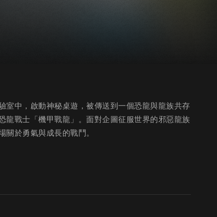
驗室中，啟動神秘桌遊，被傳送到一個恐龍與龍族共存
恐龍戰士「機甲戰龍」。面對企圖征服世界的邪惡龍族
場關於勇氣與成長的戰鬥。