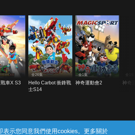
全26集
全1集
全1集
戰車X S3
Hello Carbot 衝鋒戰
神奇運動會2
神奇
士S14
示您同意我們使用cookies。更多關於