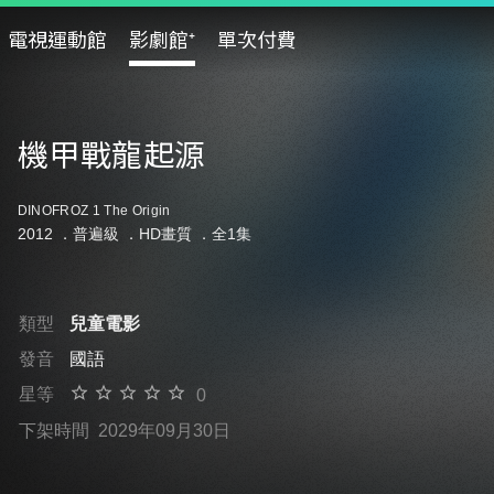
電視運動館
影劇館⁺
單次付費
機甲戰龍起源
DINOFROZ 1 The Origin
2012 ．
普遍級
．HD畫質 ．全1集
類型
兒童電影
發音
國語
星等
0
下架時間
2029年09月30日