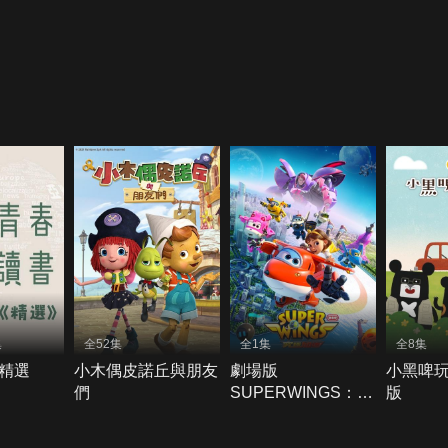
集
全52集
全1集
全8集
精選
小木偶皮諾丘與朋友
劇場版
小黑啤玩
們
SUPERWINGS：究
版
極加速