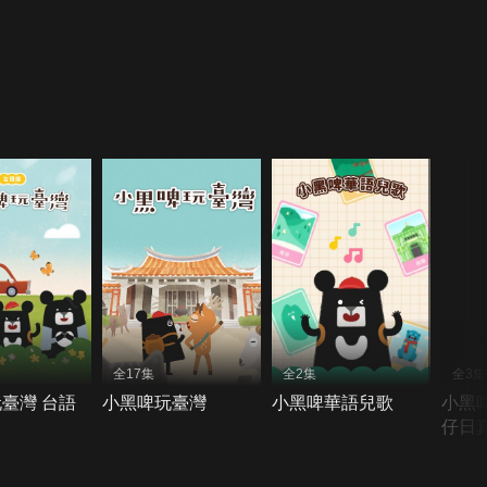
全17集
全2集
全3集
臺灣 台語
小黑啤玩臺灣
小黑啤華語兒歌
小黑
仔日