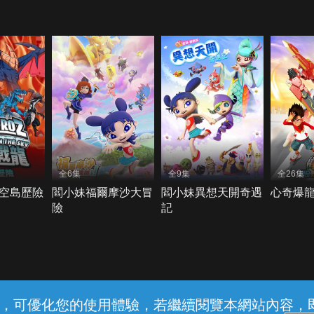
全6集
全9集
全26集
空島歷險
閻小妹福爾摩沙大冒
閻小妹異想天開奇遇
心奇爆龍
險
記
常見問題
線上客服
服務條款
隱私權保護
內容，可優化您的使用體驗，若繼續閱覽本網站內容，即表