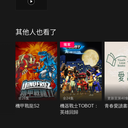
1
其他人也看了
全26集
全24集
更新至第40
機甲戰龍S2
機器戰士TOBOT：
青春愛讀書
英雄回歸