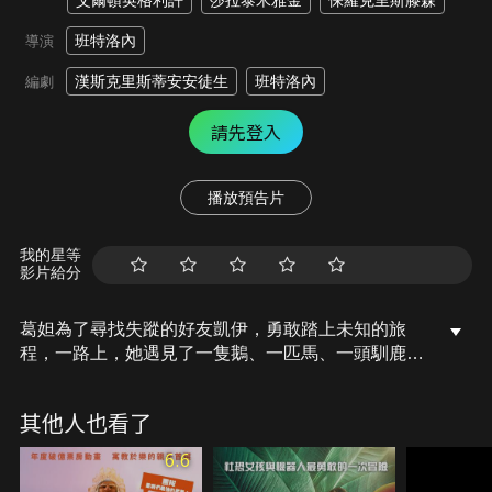
艾爾頓英格利許
莎拉泰米雅金
保羅克里斯滕森
班特洛內
導演
漢斯克里斯蒂安安徒生
班特洛內
編劇
請先登入
播放預告片
我的星等
影片給分
葛妲為了尋找失蹤的好友凱伊，勇敢踏上未知的旅
程，一路上，她遇見了一隻鵝、一匹馬、一頭馴鹿，
以及一位善良的女巫，卻不知自己正被敵人窺視，冰
雪壞皇后與她的石像鬼徒弟路易早已盯上她，原來，
其他人也看了
凱伊被冰雪壞皇后擄走，囚禁在北國的冰宮之中，最
終，葛妲能否與凱伊攜手逃出險境，趕在聖誕節之前
6.6
回到家園呢？