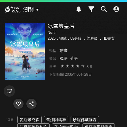
Hami Video
瀏覽
冰雪壞皇后
North
2025．挪威．89分鐘 ．
普遍級
．HD畫質
動畫
類型
國語, 英語
發音
3.8
星等
下架時間 2035年06月29日
演員
麥斯米克森
蕾娜阿瑪雅
珍妮佛威爾森