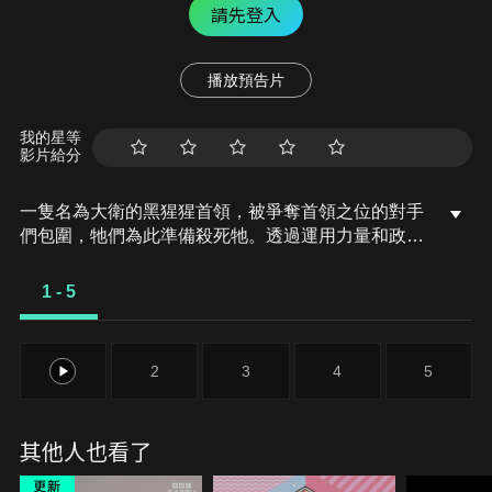
請先登入
播放預告片
我的星等
影片給分
一隻名為大衛的黑猩猩首領，被爭奪首領之位的對手
們包圍，牠們為此準備殺死牠。透過運用力量和政治
手段，牠有辦法繼續穩坐高位嗎？
1 - 5
1
2
3
4
5
其他人也看了