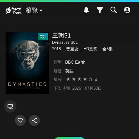
Hami Video
瀏覽
王朝S1
Dynasties S01
2018 ．
普遍級
．HD畫質 ．全5集
BBC Earth
類型
英語
發音
4
星等
下架時間
2026年07月30日