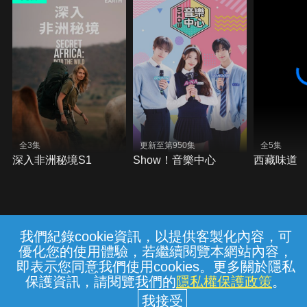
全3集
更新至第950集
全5集
深入非洲秘境S1
Show！音樂中心
西藏味道
我們紀錄cookie資訊，以提供客製化內容，可
{{notifyMsg}}
優化您的使用體驗，若繼續閱覽本網站內容，
常見問題
線上客服
服務條款
隱私權保護
即表示您同意我們使用cookies。更多關於隱私
保護資訊，請閱覽我們的
隱私權保護政策
。
中華電信股份有限公司個人家庭分公司
(統一編號：96979949) © 2026