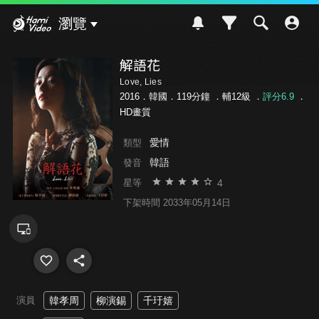
Hami Video
瀏覽
解語花
Love, Lies
2016．韓國．119分鐘 ．
輔12級
．
評分6.9
．
HD畫質
愛情
類型
韓語
發音
4
星等
下架時間 2033年05月14日
演員
韓孝周
柳演錫
千玗嬉