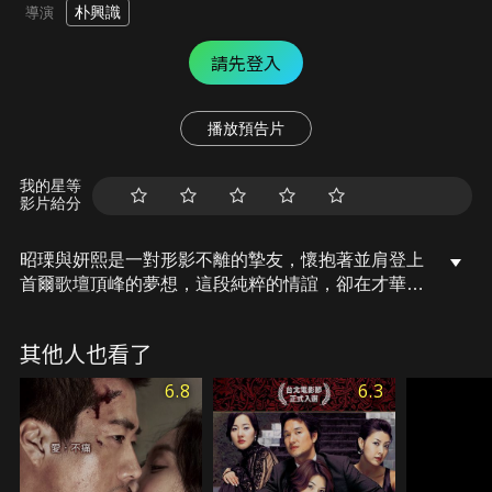
朴興識
導演
請先登入
播放預告片
我的星等
影片給分
昭瑮與妍熙是一對形影不離的摯友，懷抱著並肩登上
首爾歌壇頂峰的夢想，這段純粹的情誼，卻在才華橫
溢的作曲家允宇出現後悄然變質，身為昭瑮初戀的允
宇，竟被妍熙動人的嗓音與才華深深吸引，當成名渴
其他人也看了
望與愛情的嫉妒交織，昔日的閨蜜逐漸走向對立，這
場關於夢想與奪愛的糾葛，也讓她們的人生從此徹底
6.8
6.3
翻轉。