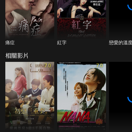
痛症
紅字
戀愛的溫
相關影片
7.0
7.0