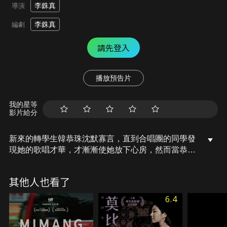
李銖真
導演
李銖真
編劇
請先登入
播放預告片
我的星等
影片給分
新來的轉學生韓恭珠沈默寡言，直到合唱團的同學發
現她的歌唱才華，才漸漸使她放下心房，然而當恭珠
知道她唱歌的影片被放到網路上之後，她驚恐的反應
讓所有同學都嚇了一跳。接著不斷有陌生人前來騷擾
其他人也看了
恭珠，隱藏在這位十七歲少女冷漠外表下的靈魂傷
痕，漸漸呈現在眾人面前…
6.4