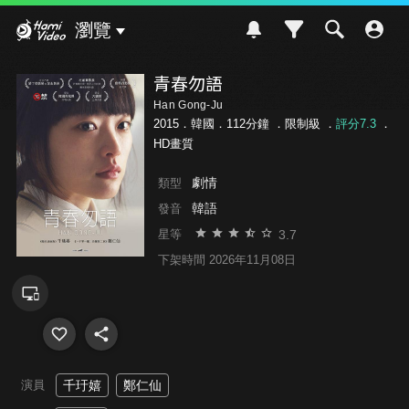
Hami Video
瀏覽
青春勿語
Han Gong-Ju
2015．韓國．112分鐘 ．
限制級
．
評分7.3
．
HD畫質
劇情
類型
韓語
發音
3.7
星等
下架時間 2026年11月08日
演員
千玗嬉
鄭仁仙