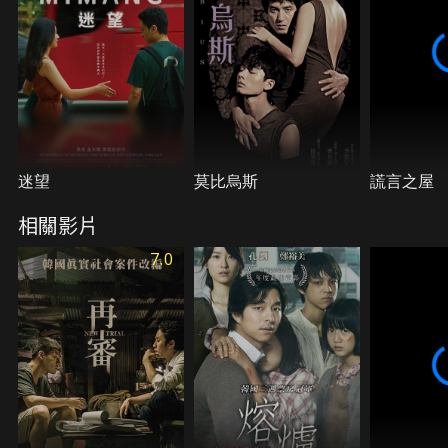
迷望
莫比烏斯
謊言之屋
相關影片
7.0