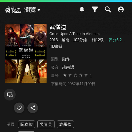
Hami Video
瀏覽
武僧道
Once Upon A Time In Vietnam
2013．越南．102分鐘 ．
輔12級
．
評分5.2
．
HD畫質
動作
類型
越南語
發音
1
星等
下架時間 2032年11月09日
演員
阮春智
吳青芸
袁羅傑