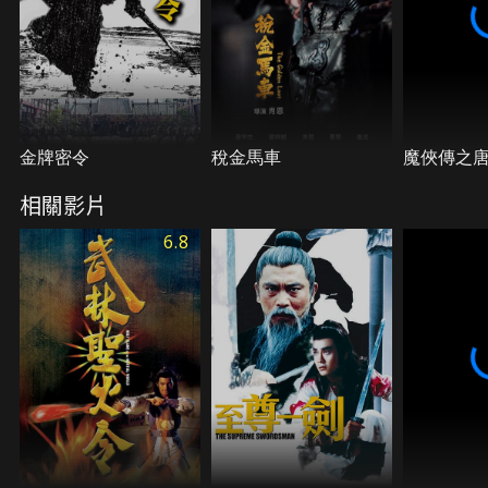
金牌密令
稅金馬車
魔俠傳之
相關影片
6.8