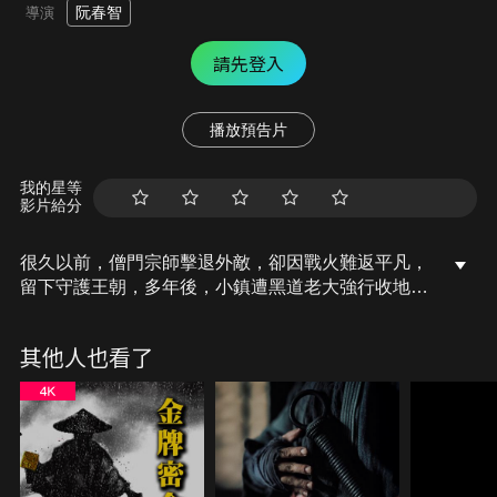
阮春智
導演
請先登入
播放預告片
我的星等
影片給分
很久以前，僧門宗師擊退外敵，卻因戰火難返平凡，
留下守護王朝，多年後，小鎮遭黑道老大強行收地，
居民被迫遷離，唯有麵包師一家堅守家園，試圖喚起
鄰里反抗，卻屢遭威脅打壓，就在眾人絕望之際，被
其他人也看了
寺院放逐的神祕武僧「道」現身，他背負過往傷痕，
成為對抗黑暗勢力的最後希望，也揭開改變小鎮命運
的序幕。