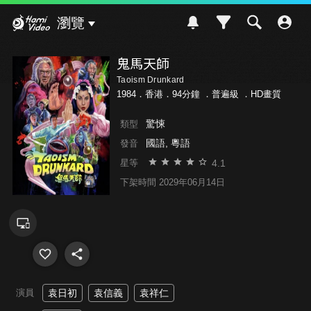
Hami Video
瀏覽
鬼馬天師
Taoism Drunkard
1984．香港．94分鐘 ．
普遍級
．HD畫質
驚悚
類型
國語, 粵語
發音
4.1
星等
下架時間 2029年06月14日
演員
袁日初
袁信義
袁祥仁