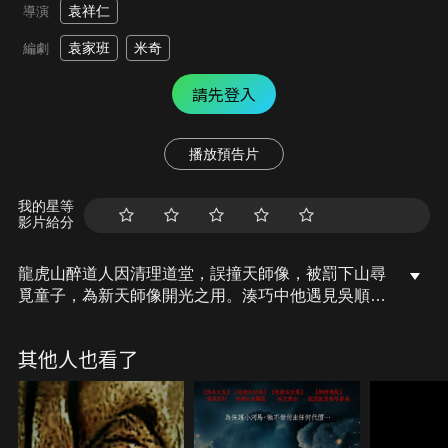
袁祥仁
導演
袁家班
米奇
編劇
請先登入
播放預告片
我的星等
影片給分
龍虎山醉道人因清理道堂，誤撞天師像，被罰下山尋
覓童子，為新天師像開光之用。湊巧中他遇見吳順
超，隨即死纏不放。十多年前，科學門人星宿老魔兇
殘暴戾，屢犯門規，更圖盜取掌門令牌，終被判剝手
其他人也看了
皮刑。老魔懷恨在心，立誓要將科學門人殺盡，再奪
取令牌。而吳順超的婆婆，正是當年剝刑執法者，危
機一觸即發。