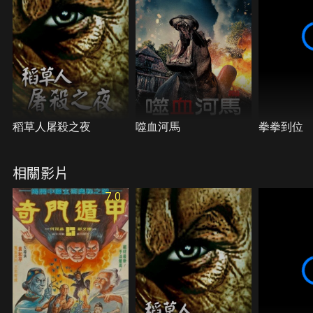
稻草人屠殺之夜
噬血河馬
拳拳到位
相關影片
7.0