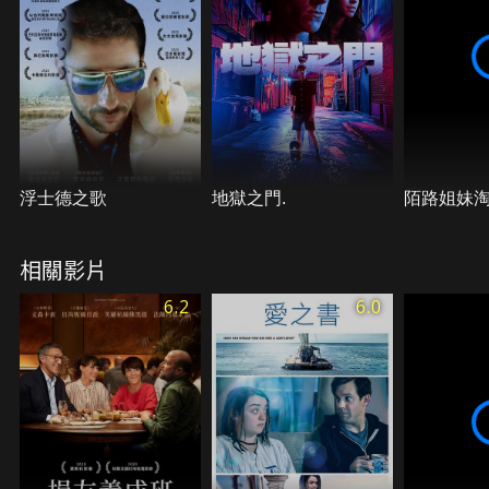
浮士德之歌
地獄之門.
陌路姐妹
相關影片
6.2
6.0