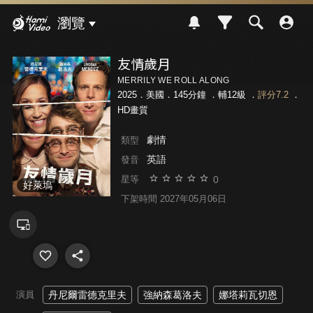
Hami Video
瀏覽
友情歲月
MERRILY WE ROLL ALONG
2025．美國．145分鐘 ．
輔12級
．
評分7.2
．
HD畫質
劇情
類型
英語
發音
0
星等
好萊塢
下架時間 2027年05月06日
演員
丹尼爾雷德克里夫
強納森葛洛夫
娜塔莉瓦切恩