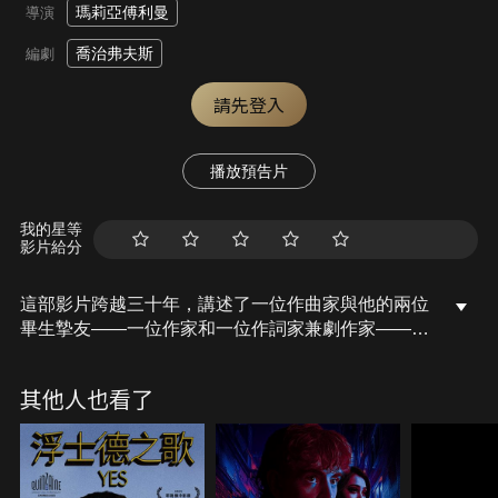
瑪莉亞傅利曼
導演
喬治弗夫斯
編劇
請先登入
播放預告片
我的星等
影片給分
這部影片跨越三十年，講述了一位作曲家與他的兩位
畢生摯友——一位作家和一位作詞家兼劇作家——之
間的關係。
其他人也看了