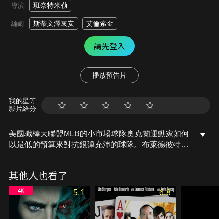
班奈特米勒
導演
斯蒂文澤裏安
艾倫索金
編劇
請先登入
播放預告片
我的星等
影片給分
美國職棒大聯盟MLB的小市場球隊奧克蘭運動家如何
以最低的預算來對抗銀彈充沛的球隊。布萊德彼特飾
演球隊經理比恩，透過團隊合作與數據分析來取代球
隊的評斷。他利用統計學的方式分析數字，來評估對
其他人也看了
球員的投資，聰明分配資源，組合出最能發揮戰力的
團隊，成功以小搏大，更帶領球隊連贏20場球賽，刷
5.1
6.8
新大聯盟紀錄。