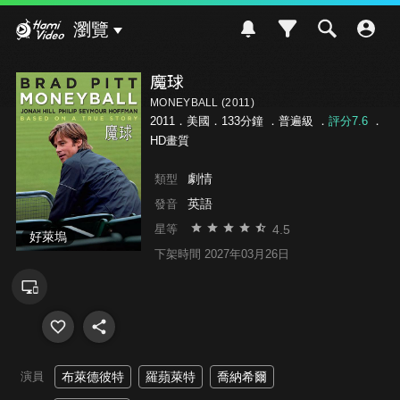
Hami Video
瀏覽
魔球
MONEYBALL (2011)
2011．美國．133分鐘 ．
普遍級
．
評分7.6
．
HD畫質
劇情
類型
英語
發音
4.5
星等
好萊塢
下架時間 2027年03月26日
演員
布萊德彼特
羅蘋萊特
喬納希爾