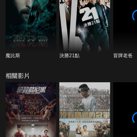
魔比斯
決勝21點
冒牌老爸
相關影片