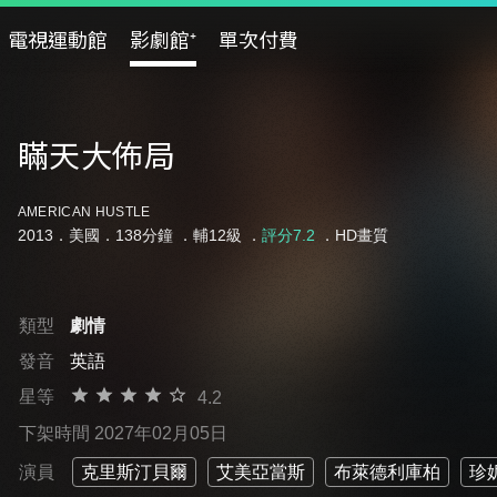
電視運動館
影劇館⁺
單次付費
瞞天大佈局
AMERICAN HUSTLE
2013．美國．138分鐘 ．
輔12級
．
評分7.2
．HD畫質
類型
劇情
發音
英語
星等
4.2
下架時間 2027年02月05日
演員
克里斯汀貝爾
艾美亞當斯
布萊德利庫柏
珍