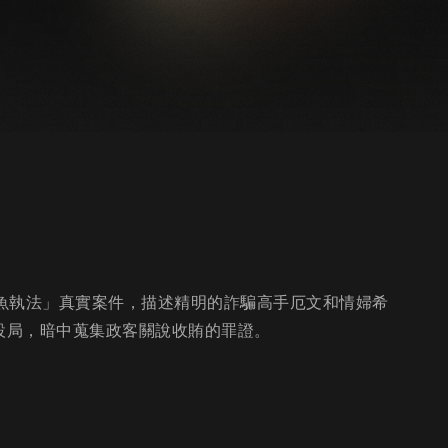
釣魚執法」真實案件，描述精明的詐騙高手厄文和情婦希
設局，暗中蒐集政客關說收賄的罪證。