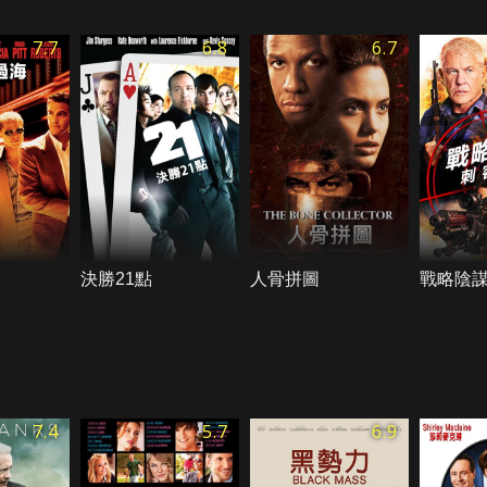
7.7
6.8
6.7
決勝21點
人骨拼圖
戰略陰
7.4
5.7
6.9