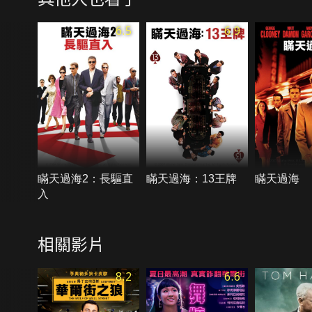
6.5
6.9
瞞天過海2：長驅直
瞞天過海：13王牌
瞞天過海
入
相關影片
8.2
6.6