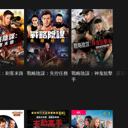
5.4
5.4
謀：刺客末路
戰略陰謀：失控任務
戰略陰謀：神鬼狙擊
霹靂嬌
手
8.3
6.3
6.3