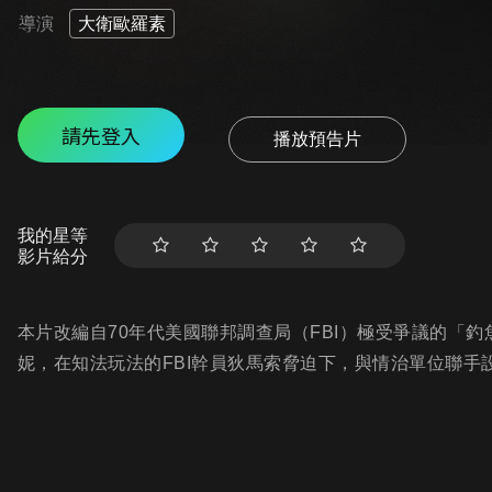
導演
大衛歐羅素
請先登入
播放預告片
我的星等
影片給分
本片改編自70年代美國聯邦調查局（FBI）極受爭議的「
妮，在知法玩法的FBI幹員狄馬索脅迫下，與情治單位聯手