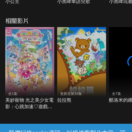
小公主
小黑啤華語兒歌
小黑啤玩臺
相關影片
全1集
更新至第18集
全7集
美妙寵物 光之美少女電
拉拉熊
酷洛米的
影：心跳加速♡遊戲世
界大冒險！(中日雙語)