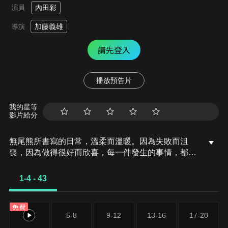
演員
內田彩
加藤義雄
導演
請先登入
播放預告片
我的星等
影片給分
無尾熊所書寫的日常，溫柔而溫暖。因為失敗而沮
喪，因為做得很好而欣喜，每一件發生的事情，都只
是微不足道的小事。順遂的日子、不順遂的日子、特
別的紀念日、平凡的日常、所有的日日夜夜都令人珍
1-4 - 43
愛。今天是好日子，明天也是好日子。
免費
1-4
5-8
9-12
13-16
17-20