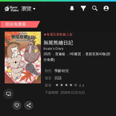
Hami Video
瀏覽
部份免費看
★每週五新集數上架
★每週五新集數上架
★每週五新集數上架
無尾熊繪日記
Koala’s Diary
2025 ．
普遍級
．HD畫質 ．更新至第43集(部
分免費)
學齡幼兒
類型
日語
發音
4.4
星等
下架時間
2026年12月31日