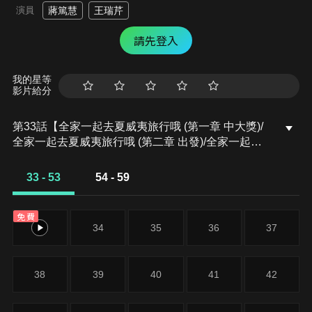
演員
蔣篤慧
王瑞芹
請先登入
我的星等
影片給分
第33話【全家一起去夏威夷旅行哦 (第一章 中大獎)/
全家一起去夏威夷旅行哦 (第二章 出發)/全家一起去
夏威夷旅行哦 (第三章 邂逅)】美冴帶孩子們去百貨公
司買打折的衣服獲得抽獎券,竟然抽中了頭獎的夏威夷
33 - 53
54 - 59
之旅遊,於是全家人開心地一起前往機場搭機。沒想到
看到席林和蜜琪也來機場,說要一起去夏威夷,尋找蜜
免費
月旅行的回憶…終於到了出發這天,野原一家人和席林
33
34
35
36
37
夫妻要搭同一班機去夏威夷。片刻都不想分開的席林
和蜜琪,在報到櫃台和通過海關時就鬧得不可開交,上
了飛機又偏偏坐在廣志旁邊…終於來到了夏威夷,野原
38
39
40
41
42
一家人住進了海邊的飯店,並且來海灘戲水。小新突然
想起人魚的事,到處尋找,終於在海中的一個岩石上看
到了一個像是人魚的美女…