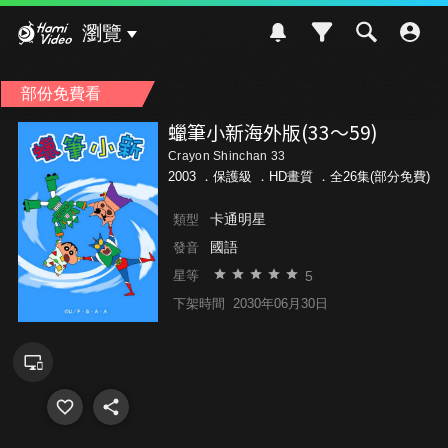
Hami Video
瀏覽
部份免費看
蠟筆小新海外版(33～59)
Crayon Shinchan 33
2003 ．
保護級
．HD畫質 ．全26集(部分免費)
卡通明星
類型
國語
發音
5
星等
下架時間
2030年06月30日