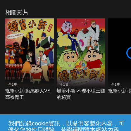
相關影片
全1集
全1集
全1集
蠟筆小新-動感超人VS
蠟筆小新-不理不理王國
蠟筆小新-
高衩魔王
的秘寶
我們紀錄cookie資訊，以提供客製化內容，可
{{notifyMsg}}
優化您的使用體驗，若繼續閱覽本網站內容，