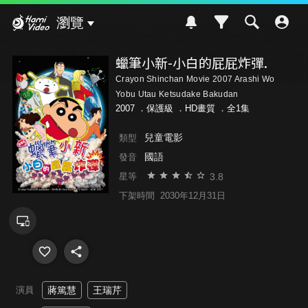
Hami Video
瀏覽
蠟筆小新-小白的屁屁炸彈.
Crayon Shinchan Movie 2007 Arashi Wo
Yobu Utau Ketsudake Bakudan
2007 ．
保護級
．HD畫質 ．全1集
兒童電影
類型
國語
發音
3.8
星等
下架時間
2030年12月31日
演員
蔣篤慧
王瑞芹