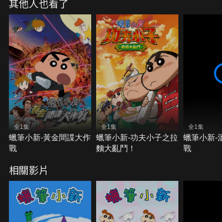
其他人也看了
全1集
全1集
全1集
蠟筆小新-黃金間諜大作
蠟筆小新-功夫小子之拉
蠟筆小新-
戰
麵大亂鬥！
戰
相關影片