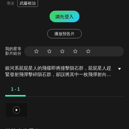
武藤裕治
導演
請先登入
播放預告片
我的星等
影片給分
銀河系屁屁星人的飛碟即將撞擊隕石群，屁屁星人趕
緊發射飛彈擊碎隕石群，卻誤將其中一枚飛彈射向地
球……。野原一家人正在海邊遊玩，小白的屁屁上黏
上不明物體，正是屁屁星人不小心射向地球的炸彈，
1 - 1
而且還是足以將整個地球炸翻掉的炸彈！為了地球的
安全，小白即將要被射向外太空引爆啦？！
1