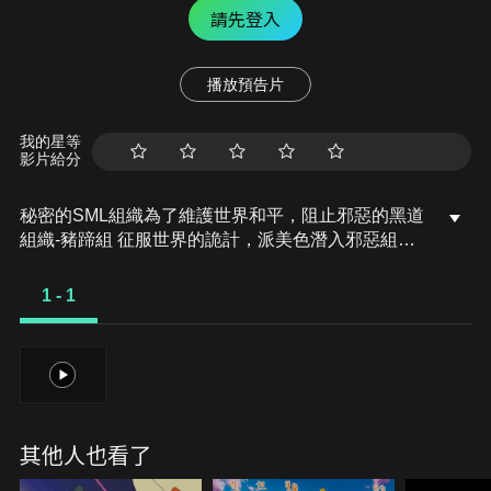
請先登入
播放預告片
我的星等
影片給分
秘密的SML組織為了維護世界和平，阻止邪惡的黑道
組織-豬蹄組 征服世界的詭計，派美色潛入邪惡組
織。美色無意間上了小新一行人搭乘的遊船，使得小
新也被捲入其中。原來邪惡組織要進行的計畫是，讓
1 - 1
大袋博士開發出的新型電子生命體-肥嘟嘟左衛門入
侵全世界的電腦，而小新居然是這個生命體的發明
者…
1
其他人也看了