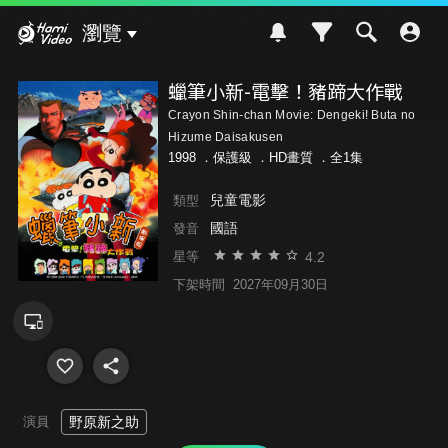
Hami Video
瀏覽
蠟筆小新-電擊！豬蹄大作戰
Crayon Shin-chan Movie: Dengeki! Buta no
Hizume Daisakusen
1998 ．
保護級
．HD畫質 ．全1集
兒童電影
類型
國語
發音
4.2
星等
下架時間
2027年09月30日
演員
野原新之助