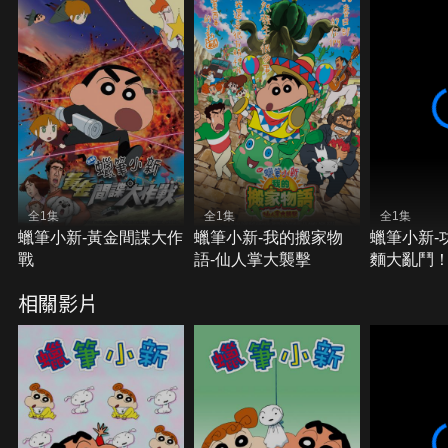
全1集
全1集
全1集
蠟筆小新-黃金間諜大作
蠟筆小新-我的搬家物
蠟筆小新-
戰
語-仙人掌大襲擊
麵大亂鬥
相關影片