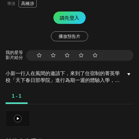
高橋涉
導演
請先登入
播放預告片
我的星等
影片給分
小新一行人在風間的邀請下，來到了住宿制的菁英學
校「天下春日部學院」進行為期一週的體驗入學，小
新一行人則對住宿生活懷著期待的心情。而風間打算
在體驗入學期間拿下好成績，並正式就讀。可是，小
1 - 1
新一直扯他的後腿，兩人大吵一架後，風間憤而跑出
宿舍。小新一行人在外出尋找風間時，在崩塌的鐘樓
中找到了倒臥其中的風間！而且他的屁股上有個詭異
1
的咬痕…。隔天早上，風間醒來後居然變成一個超級
大笨蛋！原來在這間學院中，頻繁發生被神秘「咬屁
鬼」咬過屁股的學生變成幼稚小鬼的奇妙事件！為了