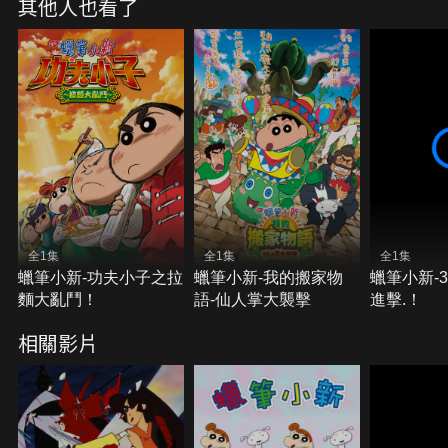
其他人也看了
解開真相，小新一行人結成了「春日部偵探俱樂
部」。小新一行人的奇妙推理會發生什麼事呢？
全1集
全1集
全1集
蠟筆小新-功夫小子之拉
蠟筆小新-我的搬家物
蠟筆小新-
麵大亂鬥！
語-仙人掌大襲擊
進擊.！
相關影片