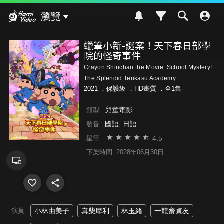
Hami Video
瀏覽
蠟筆小新-謎案！天下春日部學
院的怪奇事件
Crayon Shinchan the Movie: School Mystery!
The Splendid Tenkasu Academy
2021 ．
保護級
．HD畫質 ．全1集
兒童電影
類型
國語, 日語
發音
4.5
星等
下架時間
2028年06月30日
演員
小林由美子
真柴摩利
林玉緒
一龍齋貞友