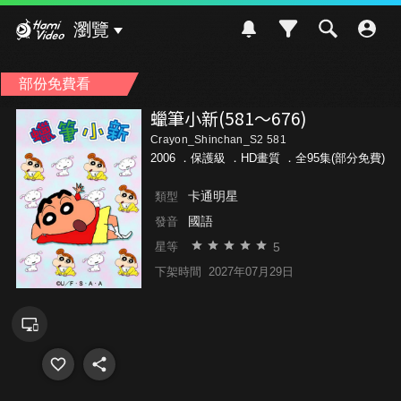
Hami Video
瀏覽
部份免費看
蠟筆小新(581～676)
Crayon_Shinchan_S2 581
2006 ．
保護級
．HD畫質 ．全95集(部分免費)
卡通明星
類型
國語
發音
5
星等
下架時間
2027年07月29日