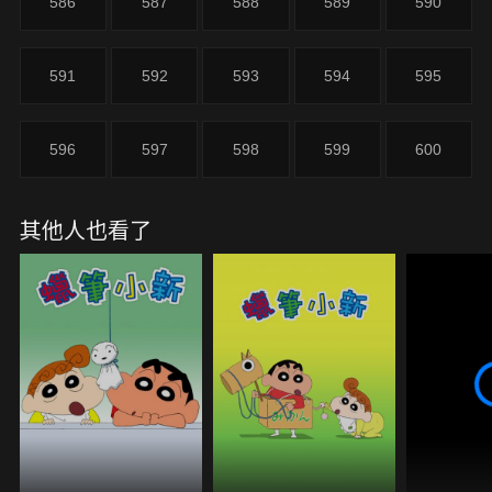
586
587
588
589
590
591
592
593
594
595
596
597
598
599
600
其他人也看了