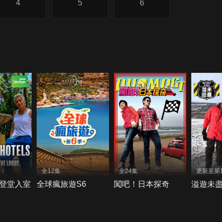
4
5
6
全12集
全24集
更新至第
登堂入室
全球瘋旅遊S6
闖吧！日本探奇
溢遊未盡