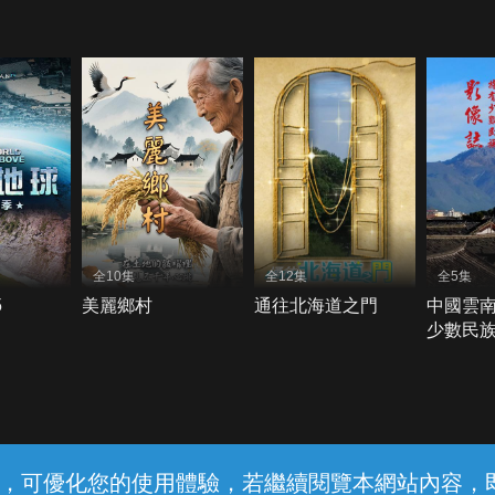
全10集
全12集
全5集
5
美麗鄉村
通往北海道之門
中國雲
少數民族
常見問題
線上客服
服務條款
隱私權保護
內容，可優化您的使用體驗，若繼續閱覽本網站內容，即表