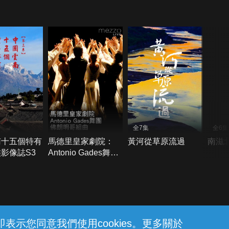
全7集
全6集
南十五個特有
馬德里皇家劇院：
黃河從草原流過
南滋
影像誌S3
Antonio Gades舞團-
佛朗明哥組曲
示您同意我們使用cookies。更多關於