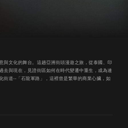
意與文化的舞台。這趟亞洲街頭漫遊之旅，從泰國、印
過去與現在，見證街區如何在時代變遷中重生，成為連
化街道--「石龍軍路」，這裡曾是繁華的商業心臟，如