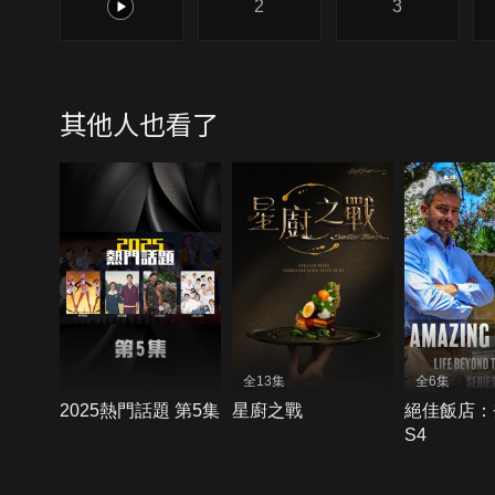
1
2
3
其他人也看了
全13集
全6集
2025熱門話題 第5集
星廚之戰
絕佳飯店：
S4