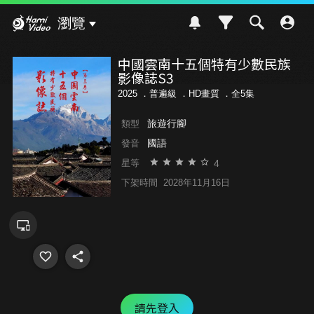
Hami Video
瀏覽
中國雲南十五個特有少數民族
影像誌S3
2025 ．
普遍級
．HD畫質 ．全5集
旅遊行腳
類型
國語
發音
4
星等
下架時間
2028年11月16日
請先登入