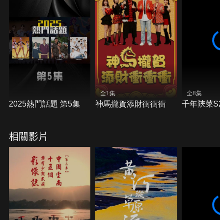
全1集
全8集
2025熱門話題 第5集
神馬攏賀添財衝衝衝
千年陝菜S
相關影片