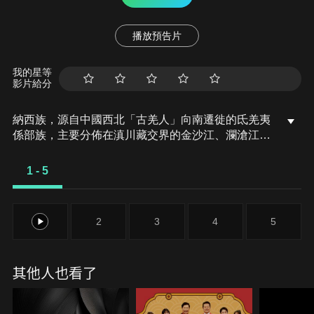
播放預告片
我的星等
影片給分
納西族，源自中國西北「古羌人」向南遷徙的氐羌夷
係部族，主要分佈在滇川藏交界的金沙江、瀾滄江河
谷一帶。納西東巴文化被認為是整個喜馬拉雅地區文
化的縮影和納西古文化的核心，用東巴文撰寫的典籍
1 - 5
堪稱「納西族的百科全書」。
1
2
3
4
5
其他人也看了