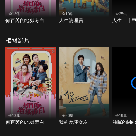
全13集
全10集
全25集
何百芮的地獄毒白
人生清理員
人生二十
相關影片
全13集
全20集
全19集
何百芮的地獄毒白
我的差評女友
油膩的Mel