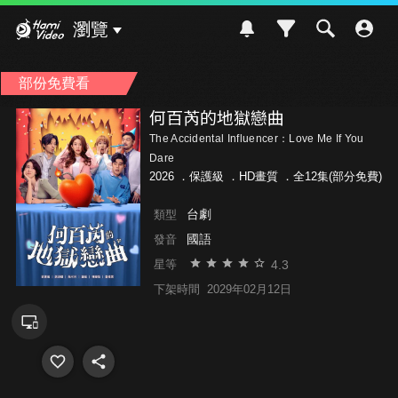
Hami Video
瀏覽
部份免費看
何百芮的地獄戀曲
The Accidental Influencer：Love Me If You
Dare
2026 ．
保護級
．HD畫質 ．全12集(部分免費)
台劇
類型
國語
發音
4.3
星等
下架時間
2029年02月12日