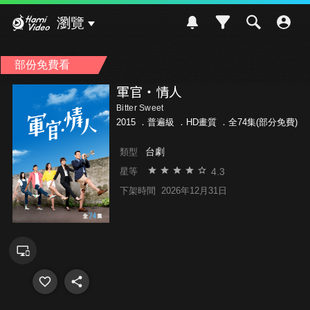
Hami Video
瀏覽
部份免費看
軍官‧情人
Bitter Sweet
2015 ．
普遍級
．HD畫質 ．全74集(部分免費)
台劇
類型
4.3
星等
下架時間
2026年12月31日