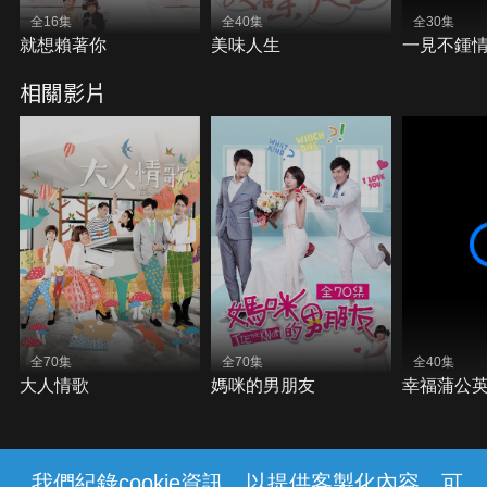
全16集
全40集
全30集
就想賴著你
美味人生
一見不鍾
相關影片
全70集
全70集
全40集
大人情歌
媽咪的男朋友
幸福蒲公
我們紀錄cookie資訊，以提供客製化內容，可