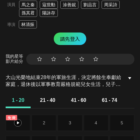
演員
馬之秦
寇世勳
涂善妮
劉品言
周采詩
孫其君
陽詠存
林清振
導演
請先登入
我的星等
影片給分
大山光榮地結束28年的軍旅生涯，決定將餘生奉獻給
家庭，退休後以軍事教育嚴格規範兒女生活，兒子尚
豪個性懶散，祖母天愛護短寵孫，連尚豪偷藏兵單被
處罰也讓大山放他一馬讓大山有些無奈，尚豪打電話
1 - 20
21 - 40
41 - 60
61 - 74
取消環島旅行氣得女友曉玲掛他電話，尚豪一急跳窗
去找曉玲解釋，驚見大山。
免費
1
2
3
4
5