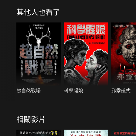
其他人也看了
超自然戰場
科學腥娘
邪靈儀式
相關影片
5.5