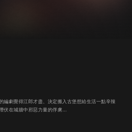
的編劇覺得江郎才盡、決定搬入古堡想給生活一點辛辣
潛伏在城牆中邪惡力量的俘虜…