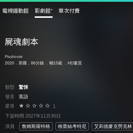
電視運動館
影劇館⁺
單次付費
屍魂劇本
Playhouse
2020．英國．86分鐘 ．
輔15級
．HD畫質
類型
驚悚
發音
英語
星等
1
下架時間 2027年11月30日
演員
詹姆斯羅特格
格蕾絲考特尼
艾莉德麥克勞克林