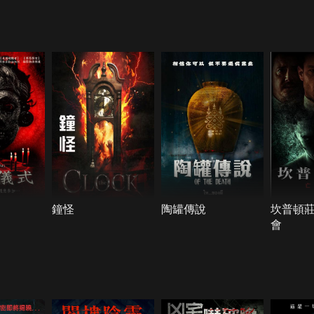
鐘怪
陶罐傳說
坎普頓
會