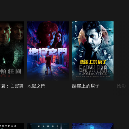
莊園：亡靈舞
地獄之門.
懸崖上的房子
陰影