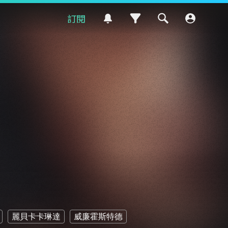
訂閱
麗貝卡卡琳達
威廉霍斯特德