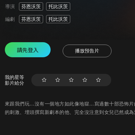
導演
芬恩沃茨
托比沃茨
編劇
芬恩沃茨
托比沃茨
請先登入
播放預告片
我的星等
影片給分
來跟我們玩…沒有一個地方如此像地獄…寫過數十部恐怖片
的刺激、埋頭撰寫新劇本的他、完全沒注意到女兒已然成為