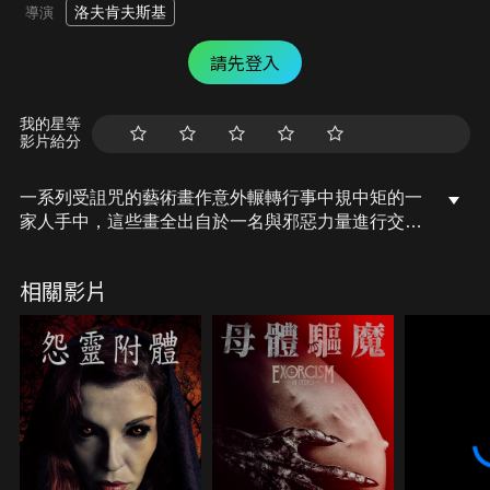
洛夫肯夫斯基
導演
請先登入
我的星等
影片給分
一系列受詛咒的藝術畫作意外輾轉行事中規中矩的一
家人手中，這些畫全出自於一名與邪惡力量進行交易
的瘋狂畫家之手。這七幅畫代表著傲慢、情慾、暴
食、懶惰、貪婪、忌妒和憤怒等七宗罪，並唆使人們
相關影片
根據七宗罪犯下暴行。究竟，即將面臨比死亡更可怕
的命運的這家人，能否詛咒殺光他們之前成功阻止一
切？