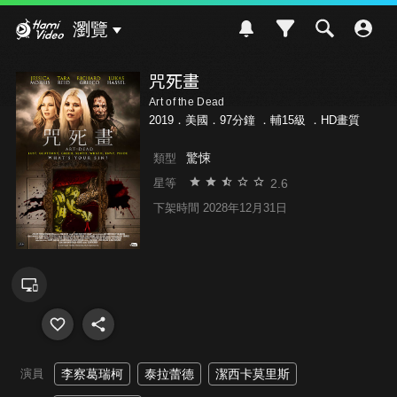
Hami Video
瀏覽
咒死畫
Art of the Dead
2019．美國．97分鐘 ．
輔15級
．HD畫質
驚悚
類型
2.6
星等
下架時間 2028年12月31日
演員
李察葛瑞柯
泰拉蕾德
潔西卡莫里斯