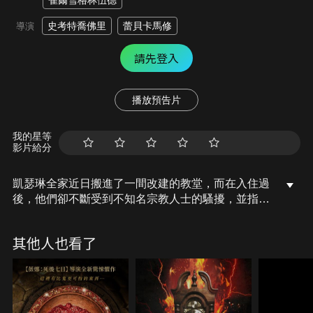
雀爾雪格林伍德
史考特喬佛里
蕾貝卡馬修
導演
請先登入
播放預告片
我的星等
影片給分
凱瑟琳全家近日搬進了一間改建的教堂，而在入住過
後，他們卻不斷受到不知名宗教人士的騷擾，並指控
他們為「罪人」，凱瑟琳的祖母帕梅拉最終揭露了自
己曾對這間教堂所隱藏的秘密，且並非一切都像看起
其他人也看了
來的那樣。修女每天晚上都會回來，然而這次，她將
奪回不只一個靈魂…