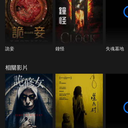
詭妾
鐘怪
失魂墓地
相關影片