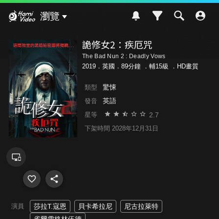
Hami Video
瀏覽
詭修女2：疾厄咒
The Bad Nun 2 : Deadly Vows
2019．英國．89分鐘 ．
輔15級
．HD畫質
驚悚
類型
英語
發音
2.7
星等
下架時間 2028年12月31日
演員
莎拉T.寇恩
貝卡希拉尼
尼古拉萊特