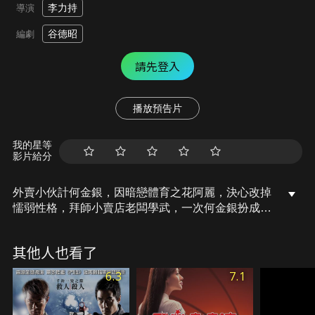
李力持
導演
谷德昭
編劇
請先登入
播放預告片
我的星等
影片給分
外賣小伙計何金銀，因暗戀體育之花阿麗，決心改掉
懦弱性格，拜師小賣店老闆學武，一次何金銀扮成蒙
面人救阿麗，卻被空手道大師兄搶去功勞，何金銀心
有不甘，遂約戰擂台比武，並揭露大師兄冒名奪愛的
其他人也看了
真相，大師兄老羞成怒，矢誓要在擂台上將何金銀擊
斃……
6.3
7.1