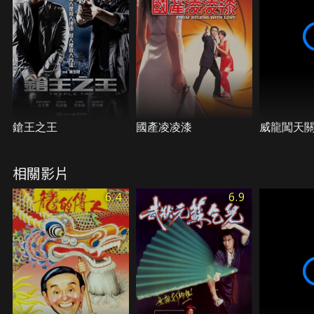
鎗王之王
國產凌凌漆
威龍闖天
相關影片
6.4
6.9