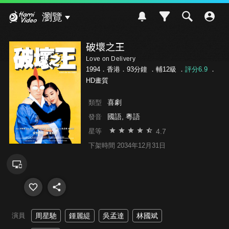
Hami Video
瀏覽
破壞之王
Love on Delivery
1994．香港．93分鐘 ．
輔12級
．
評分6.9
．
HD畫質
喜劇
類型
國語, 粵語
發音
4.7
星等
下架時間 2034年12月31日
演員
周星馳
鍾麗緹
吳孟達
林國斌