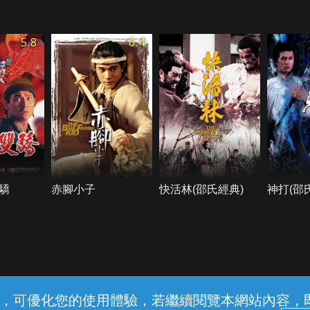
5.8
6.4
驕
赤腳小子
快活林(邵氏經典)
神打(邵
常見問題
線上客服
服務條款
隱私權保護
內容，可優化您的使用體驗，若繼續閱覽本網站內容，即表