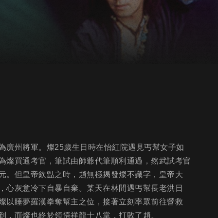
為廣州將軍。燦25歲生日時在怡紅院遇見丐幫女子如
為燦買通考官，筆試由師爺代筆順利通過，然武試考官
元。但皇帝欽點之時，趙無極揭發燦不識字，皇帝大
，心灰意冷下自暴自棄。某天在林間遇丐幫長老洪日
燦以睡夢羅漢拳奪幫主之位，接著立刻率眾前往營救
到，而燦也終於領悟祥龍十八掌，打敗了趙。