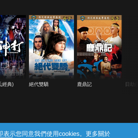
6.2
5.2
氏經典)
絕代雙驕
鹿鼎記
日劫(
示您同意我們使用cookies。更多關於