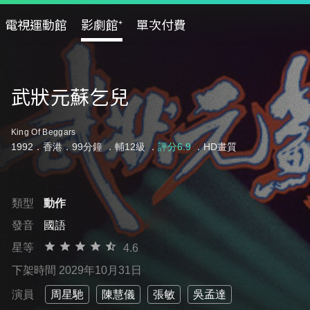
電視運動館
影劇館⁺
單次付費
武狀元蘇乞兒
King Of Beggars
1992．香港．99分鐘 ．
輔12級
．
評分6.9
．HD畫質
類型
動作
發音
國語
星等
4.6
下架時間 2029年10月31日
演員
周星馳
陳慧儀
張敏
吳孟達