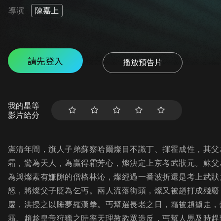
導演
陳嘉上
請先登入
播放預告片
我的星等
影片給分
滿清年間，旗人子弟蘇察哈爾燦目不識丁、揮霍成性，其父
霜，驚為天人，為贏得霜芳心，燦決定上京考武狀元。蘇父
為與燦素有嫌隙的僧格林沁，燦經過一番波折還是考上武狀
怒，將燦父子貶為乞丐。兩人流落街頭，燦又被趙打成殘廢
慶，洪授之以睡夢羅漢拳。丐幫選長老之日，霜被趙擄走，
霜。趙趁皇帝狩獵之時率天理教教眾造反，丐幫人馬及時趕