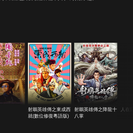
7.2
7.1
射鵰英雄傳之東成西
射鵰英雄傳之降龍十
人在
就(數位修復粵語版)
八掌