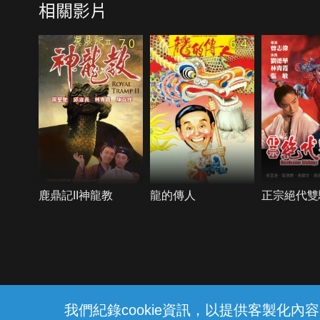
相關影片
7.0
6.4
鹿鼎記II神龍教
龍的傳人
正宗絕代雙
{{notifyMsg}}
我們紀錄cookie資訊，以提供客製化