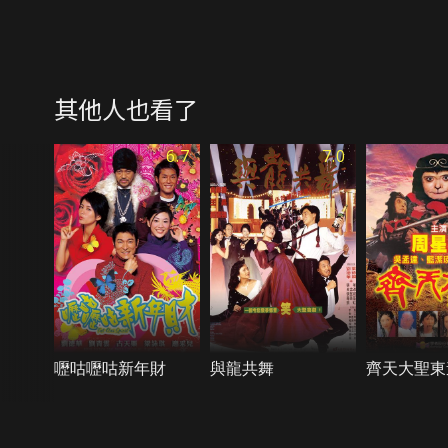
其他人也看了
6.7
7.0
嚦咕嚦咕新年財
與龍共舞
齊天大聖東