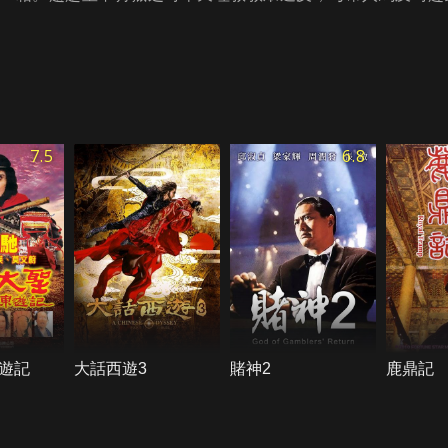
7.5
6.8
遊記
大話西遊3
賭神2
鹿鼎記