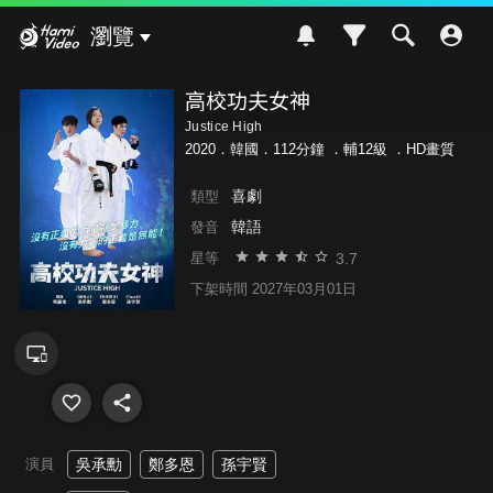
Hami Video
瀏覽
高校功夫女神
Justice High
2020．韓國．112分鐘 ．
輔12級
．HD畫質
喜劇
類型
韓語
發音
3.7
星等
下架時間 2027年03月01日
演員
吳承勳
鄭多恩
孫宇賢