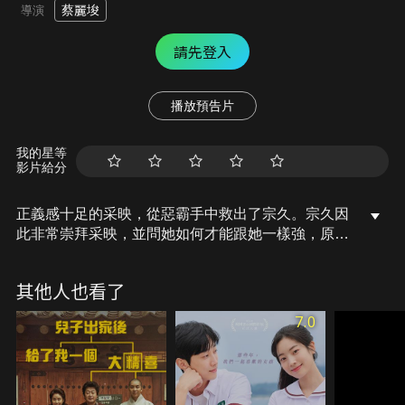
蔡麗埈
導演
請先登入
播放預告片
我的星等
影片給分
正義感十足的采映，從惡霸手中救出了宗久。宗久因
此非常崇拜采映，並問她如何才能跟她一樣強，原來
答案就是空手道，采映從小就跟父親習得這門武術。
宗久為了成為空手道大師，立刻前往道館受訓。愛上
其他人也看了
采映的海成同樣前往受訓，現在他們要聯手給那些惡
霸好看。
7.0