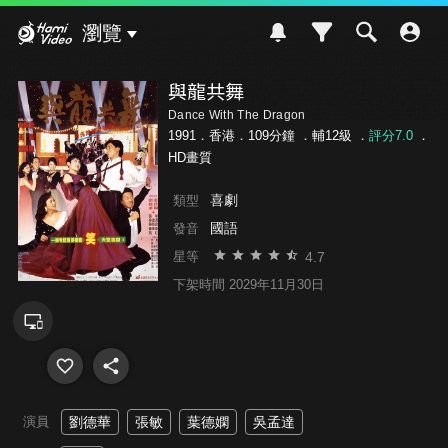
Hami Video
瀏覽
與龍共舞
Dance With The Dragon
1991．香港．109分鐘 ．
輔12級
．
評分7.0
．
HD畫質
喜劇
類型
國語
發音
4.7
星等
下架時間 2029年11月30日
演員
劉德華
張敏
葉德嫻
吳孟達