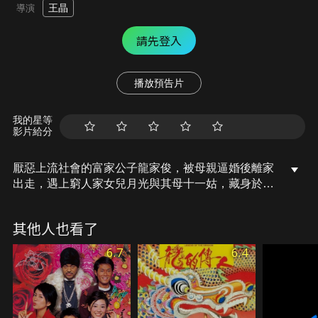
王晶
導演
請先登入
播放預告片
我的星等
影片給分
厭惡上流社會的富家公子龍家俊，被母親逼婚後離家
出走，遇上窮人家女兒月光與其母十一姑，藏身於南
丫島假扮大陸客在月光家工作。同時，他的表兄則趁
著家俊失蹤串通外人，陰謀奪取龍氏企業產權。最後
其他人也看了
家俊的真實身分還是曝光了。這時家俊不僅得面對家
族對他的冷嘲熱諷和內部鬥爭，還得顧及月光受了傷
6.7
6.4
的心……