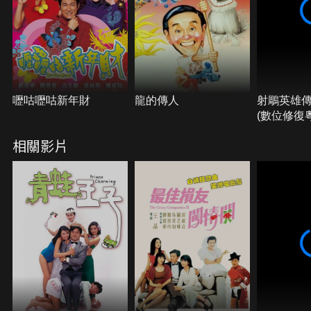
嚦咕嚦咕新年財
龍的傳人
射鵰英雄
(數位修復
相關影片