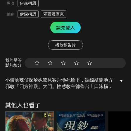
伊森柯恩
導演
伊森柯恩
翠西婭庫克
編劇
請先登入
播放預告片
我的星等
影片給分
小鎮嗆辣偵探哈妮驚見客戶慘死輪下，循線敲開地方
邪教「四方神殿」大門。性感教主德魯台上口沫橫
飛，台下酒池肉林，兼職販毒掌控心靈。哈妮靠警局
內線直攻敵營，縱橫戰場也不忘留情佈局。連環命案
其他人也看了
翻攪情愛糾葛，讓哈妮越陷越深，天菜直男教主鬥上
鋼鐵女同偵探，邪門荒唐的小鎮疑雲越演越烈，不經
6.4
千迴百轉不見高潮！