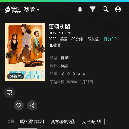
Hami Video
瀏覽
蜜糖別鬧！
HONEY DON'T
2025．英國．89分鐘 ．
限制級
．
評分5.2
．
HD畫質
喜劇
類型
英語
發音
0
星等
好萊塢
下架時間 2026年11月21日
演員
瑪格麗特庫利
奧布瑞普拉薩
克里斯伊凡