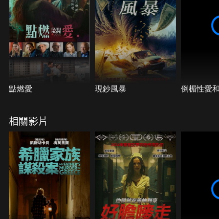
點燃愛
現鈔風暴
倒楣性愛和
相關影片