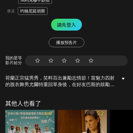
馬利克穆罕默德
约翰尼延胡斯
導演
請先登入
播放預告片
我的星等
影片給分
荷蘭正宗猛男秀，笑料百出兼勵志情節！當魅力四射
的脫衣舞男尤爾特重回單身後，在好友巴斯的鼓勵
下，兩人決定在美國邁阿密開設一家脫衣舞男俱樂
部。他們與友人對俱樂部進行翻新，親力親為當脫衣
其他人也看了
舞男來賺錢，肌情四射，中間歷經地產大亨波折，成
功拯救事業翻身的精采故事。
6.6
5.2