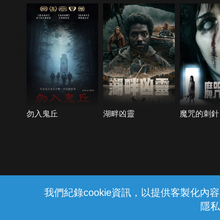
勿入鬼丘
湖畔凶靈
魔咒的刺針
{{notifyMsg}}
我們紀錄cookie資訊，以提供客製化
隱私