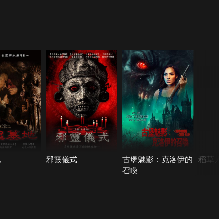
地
邪靈儀式
古堡魅影：克洛伊的
稻草
召喚