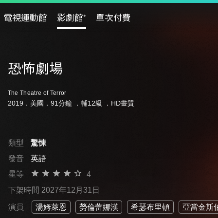
電視運動館
影劇館⁺
單次付費
恐怖劇場
The Theatre of Terror
2019．美國．91分鐘 ．
輔12級
．HD畫質
類型
驚悚
發音
英語
星等
4
下架時間 2027年12月31日
演員
湯姆萊恩
勞倫蕾娜漢
希瑟布里頓
亞當金斯