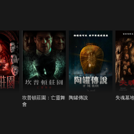
坎普頓莊園：亡靈舞
陶罐傳說
失魂墓
會