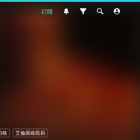
訂閱
伯格
艾倫羅維凱莉