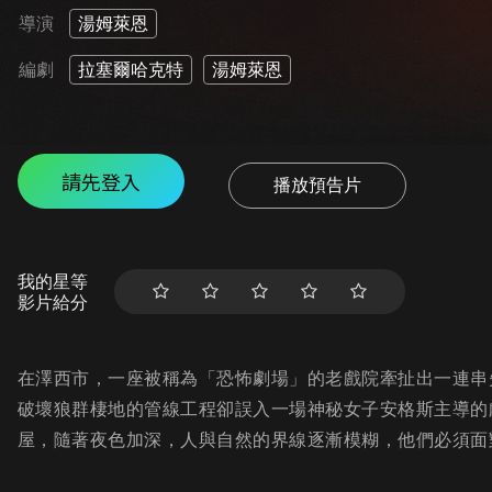
導演
湯姆萊恩
編劇
拉塞爾哈克特
湯姆萊恩
請先登入
播放預告片
我的星等
影片給分
在澤西市，一座被稱為「恐怖劇場」的老戲院牽扯出一連串
破壞狼群棲地的管線工程卻誤入一場神秘女子安格斯主導的
屋，隨著夜色加深，人與自然的界線逐漸模糊，他們必須面