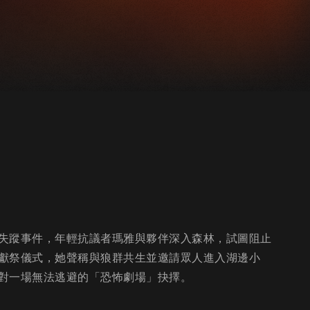
失蹤事件，年輕抗議者瑪雅與夥伴深入森林，試圖阻止
獻祭儀式，她聲稱與狼群共生並邀請眾人進入湖邊小
對一場無法逃避的「恐怖劇場」抉擇。