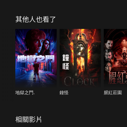
其他人也看了
地獄之門.
鐘怪
腥紅莊園
相關影片