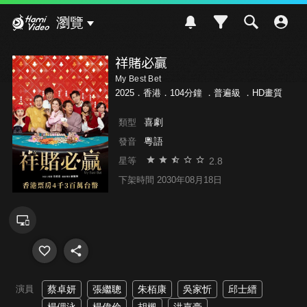
Hami Video
瀏覽
祥賭必贏
My Best Bet
2025．香港．104分鐘 ．
普遍級
．HD畫質
喜劇
類型
粵語
發音
2.8
星等
下架時間 2030年08月18日
演員
蔡卓妍
張繼聰
朱栢康
吳家忻
邱士縉