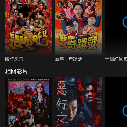
臨時決鬥
新年．奇蹟號
一個好爸
相關影片