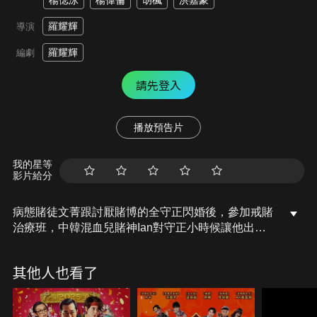
楊偲泳
楊偉倫
胡楓
洪嘉豪
羅耀輝
導演
羅耀輝
編劇
請先登入
播放預告片
我的星等
影片給分
病態賭徒文菁跟討厭賭博的全守正閃婚後，參加戒賭
治療班，中韓混血兒賭神Ian對守正小時候讓他出醜
一事一直耿耿於懷，決心報復，守正妹妹知盈和文菁
弟弟文明被挾持在Ian開設的非法賭場，文菁為了營
其他人也看了
救二人，再次破戒，聯同守正與Ian展開終極一賭…