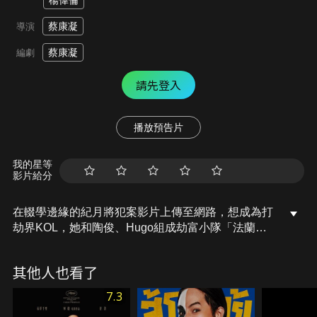
楊偉倫
蔡康凝
導演
蔡康凝
編劇
請先登入
播放預告片
我的星等
影片給分
在輟學邊緣的紀月將犯案影片上傳至網路，想成為打
劫界KOL，她和陶俊、Hugo組成劫富小隊「法蘭
克」，更延攬專營有錢人出租女友的Chelsea，目標
是要讓上流富商們永無寧日！此時，上流教會爆出醜
其他人也看了
聞，引起軒然大波，法蘭克意外捲入教會洗黑錢陰
謀，意想不到的危機接連而來，法蘭克能否安然脫身
7.3
自保？