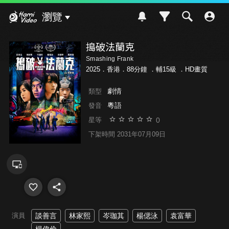
Hami Video
瀏覽
搗破法蘭克
Smashing Frank
2025．香港．88分鐘 ．
輔15級
．HD畫質
劇情
類型
粵語
發音
0
星等
下架時間 2031年07月09日
演員
談善言
林家熙
岑珈其
楊偲泳
袁富華