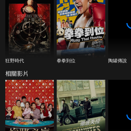
狂野時代
拳拳到位
陶罐傳說
相關影片
5.0