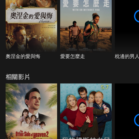
奧涅金的愛與悔
愛要怎麼走
枕邊的男
相關影片
5.7