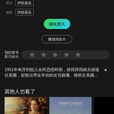
伊娃嘉朵
導演
伊娃嘉朵
編劇
請先登入
播放預告片
我的星等
影片給分
1951年匈牙利陷入全民恐慌時期，彼得與瑪姬夫婦逃
往美國，卻無法帶走年幼的女兒蘇珊。雖然在美國安
頓，瑪姬始終掛念著遠在家鄉的小女兒，持續向政府
求情。蘇珊在善良夫婦的撫養下成長。某天她被奶奶
其他人也看了
帶進城，意外搭上飛往美國的班機，面對全新的生活
與文化，但她的心卻永遠留在遙遠的匈牙利…
6.8