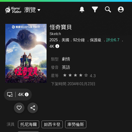
Hami Video
瀏覽
怪奇寶貝
Sketch
2025．美國．92分鐘 ．
保護級
．
評分6.7
．
4K
劇情
類型
英語
發音
4.3
星等
下架時間 2034年01月23日
演員
托尼海爾
妲西卡登
庫勞倫斯