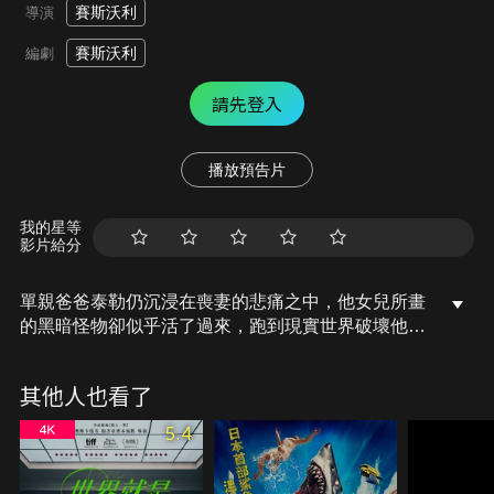
賽斯沃利
導演
賽斯沃利
編劇
請先登入
播放預告片
我的星等
影片給分
單親爸爸泰勒仍沉浸在喪妻的悲痛之中，他女兒所畫
的黑暗怪物卻似乎活了過來，跑到現實世界破壞他們
的小鎮…。
其他人也看了
5.4