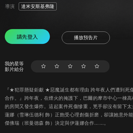
導演
達米安斯基弗隆
請先登入
播放預告片
我的星等
影片給分
『★犯罪懸疑鉅獻 ★惡魔誕生都有理由 跨年夜人們遭到
合作。』跨年夜，在煙火的掩護下，巴爾的摩市中心一棟高
的房間又發生爆炸。這起案件死傷慘重，兇手卻沒有留下太
蓮娜（雪琳伍德利 飾）正飽受心理創傷折磨，卻讓她意外能
傑佛瑞（班曼德森 飾）決定與伊蓮娜合作……。