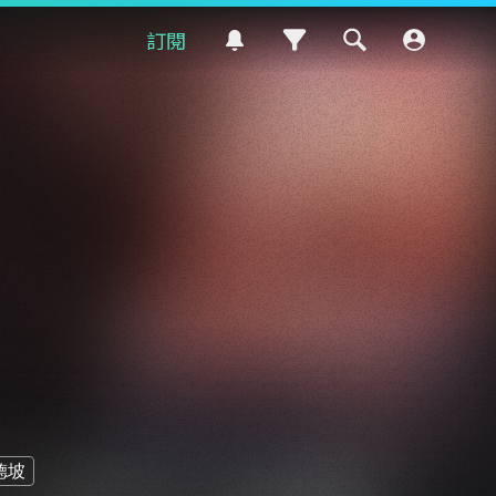
訂閱
德坡