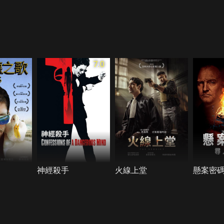
7.0
神經殺手
火線上堂
懸案密