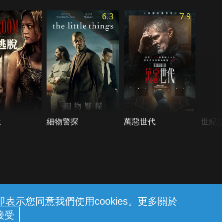
6.3
7.9
脫
細物警探
萬惡世代
世紀
示您同意我們使用cookies。更多關於