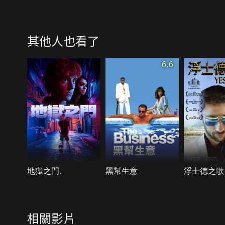
其他人也看了
6.6
地獄之門.
黑幫生意
浮士德之歌
相關影片