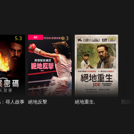
5.3
6.3
6.8
碼：尋人啟事
絕地反擊
絕地重生.
陌路