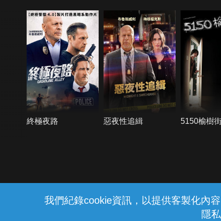
終極夜路
惡夜性追緝
5150榆樹
{{notifyMsg}}
我們紀錄cookie資訊，以提供客製化
隱私