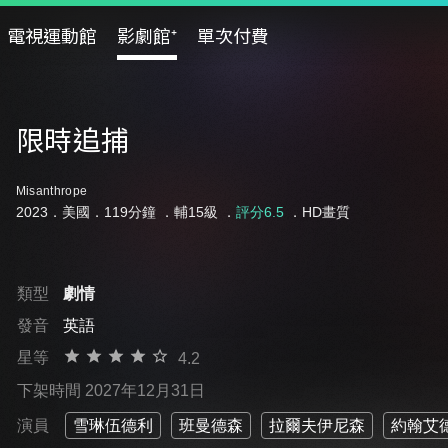
電視運動館
影劇館⁺
單次付費
限時追捕
Misanthrope
2023．美國．119分鐘 ．
輔15級
．
評分6.5
．HD畫質
類型
劇情
發音
英語
星等
4.2
下架時間 2027年12月31日
演員
雪琳伍德利
班曼德森
拉爾夫伊尼森
約翰艾