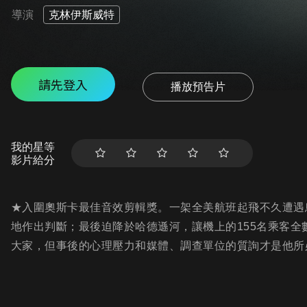
導演
克林伊斯威特
請先登入
播放預告片
我的星等
影片給分
★入圍奧斯卡最佳音效剪輯獎。一架全美航班起飛不久遭遇
地作出判斷；最後迫降於哈德遜河，讓機上的155名乘客
大家，但事後的心理壓力和媒體、調查單位的質詢才是他所