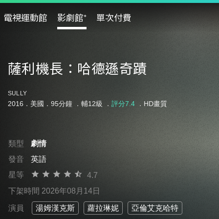
電視運動館
影劇館⁺
單次付費
薩利機長：哈德遜奇蹟
SULLY
2016．美國．95分鐘 ．
輔12級
．
評分7.4
．HD畫質
類型
劇情
發音
英語
星等
4.7
下架時間 2026年08月14日
演員
湯姆漢克斯
蘿拉琳妮
亞倫艾克哈特