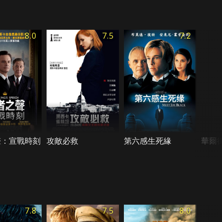
8.0
7.5
7.2
聲：宣戰時刻
攻敵必救
第六感生死緣
華爾
7.8
7.5
8.0