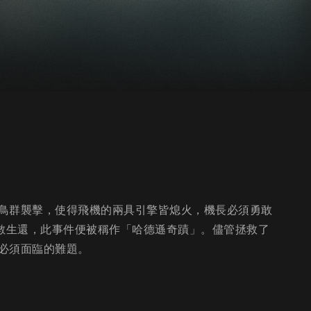
鳥群襲擊，使得飛機的兩具引擎皆熄火，機長必須勇敢
全數生還，此事件便被稱作「哈德遜奇蹟」。儘管拯救了
必須面臨的難題。