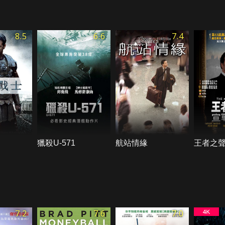
8.5
6.6
7.4
獵殺U-571
航站情緣
王者之
7.2
7.6
7.0