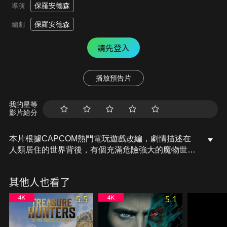
保羅安德森
導演
保羅安德森
編劇
請先登入
播放預告片
我的星等
影片給分
本片根據CAPCOM熱門電玩遊戲改編，劇情描述在
人類居住的世界背後，有個充滿危險強大的魔物世
界，娜塔莉阿蒂米斯中尉與由她帶領的菁英部隊意外
進入了這個神秘時空，而在這個超能怪物群居的新世
其他人也看了
界，將面臨著全團滅亡的生存之際。娜塔莉一行人在
尋求返家之路時，遇到了一名能在這蠻荒之地生存的
5.5
5.1
神秘獵人。面對蜂擁而至的凶狠且恐怖的魔物攻擊，
娜塔莉和獵人逐漸建立信任感，在與怪獸交手的過程