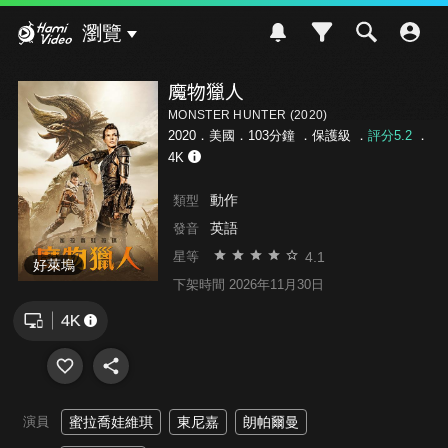
Hami Video
瀏覽
魔物獵人
MONSTER HUNTER (2020)
2020．美國．103分鐘 ．
保護級
．
評分5.2
．
4K
動作
類型
英語
發音
4.1
星等
好萊塢
下架時間 2026年11月30日
演員
蜜拉喬娃維琪
東尼嘉
朗帕爾曼