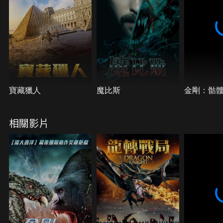
中兩人陷入危險，幸運的遇到了率領一群戰士的大團
長，他們是否能同心協力擊退怪獸，幫助娜塔莉找到
順利回家的路…。
寶藏獵人
魔比斯
金剛：骷
相關影片