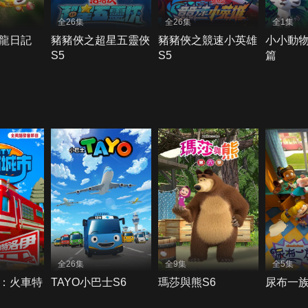
全26集
全26集
全1集
龍日記
豬豬俠之超星五靈俠
豬豬俠之競速小英雄
小小動
S5
S5
篇
全26集
全9集
全5集
：火車特
TAYO小巴士S6
瑪莎與熊S6
尿布一族