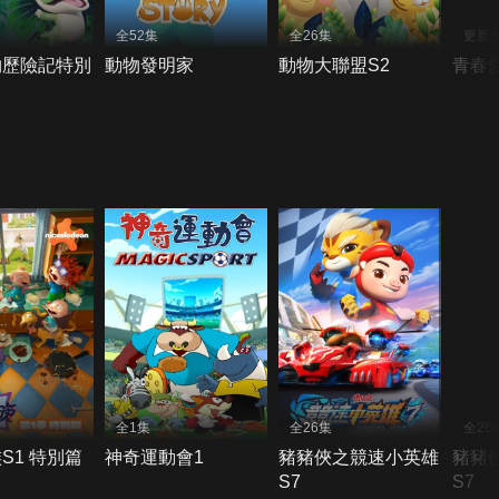
全52集
全26集
更新至
物歷險記特別
動物發明家
動物大聯盟S2
青春
全1集
全26集
全26
S1 特別篇
神奇運動會1
豬豬俠之競速小英雄
豬豬
S7
S7