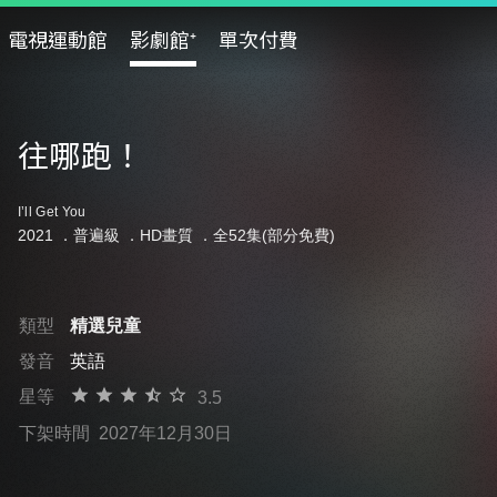
電視運動館
影劇館⁺
單次付費
往哪跑！
I’ll Get You
2021 ．
普遍級
．HD畫質 ．全52集(部分免費)
類型
精選兒童
發音
英語
星等
3.5
下架時間
2027年12月30日