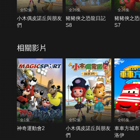
全52集
全26集
全26集
小木偶皮諾丘與朋友
豬豬俠之恐龍日記
豬豬俠之恐
們
S8
S7
相關影片
全1集
全52集
全65集
神奇運動會2
小木偶皮諾丘與朋友
車車方城市
們
洛伊