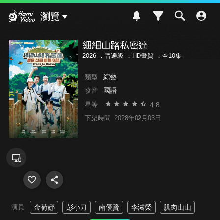
Hami Video
瀏覽
細細山路私密達
2026 ．
普遍級
．HD畫質 ．全10集
綜藝
類型
國語
發音
4.8
星等
下架時間
2028年02月03日
演員
金荷娜
彭小刀
南優賢
李濬榮
肌肉山山