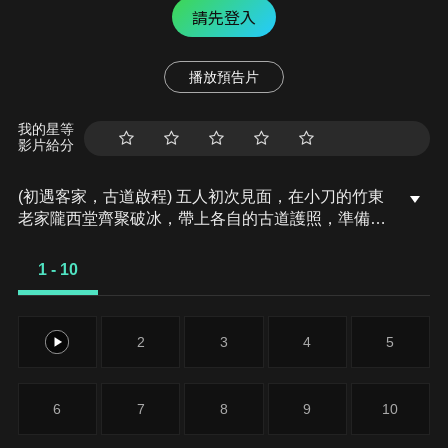
請先登入
播放預告片
我的星等
影片給分
(初遇客家，古道啟程) 五人初次見面，在小刀的竹東
老家隴西堂齊聚破冰，帶上各自的古道護照，準備踏
上樟之細路。客家酸菜製作初體驗帶來意想不到的驚
喜，徒步渡南古道過後的田間美景與辦桌晚餐，為接
1 - 10
下來的十天旅程寫下詩意的序章。
1
2
3
4
5
6
7
8
9
10