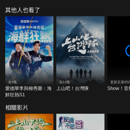
其他人也看了
全4集
全13集
更新至第95
愛德華李與柳秀榮：海
上山吧！台灣隊
Show！
鮮狂熱S1
相關影片