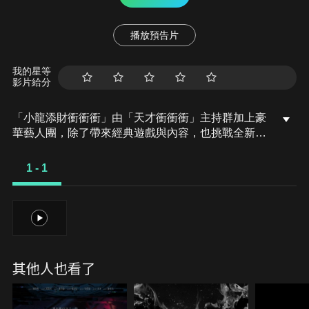
播放預告片
我的星等
影片給分
「小龍添財衝衝衝」由「天才衝衝衝」主持群加上豪
華藝人團，除了帶來經典遊戲與內容，也挑戰全新設
計，確保笑聲不斷，觀眾期待值滿分。單元：《鴻運
步步高》+《贏賓遊戲王》+《喜劇之王》。來賓：聶
1 - 1
雲、潘若迪、杜詩梅、阿龐、許孟哲、安心亞、吳怡
霈、陳大天、林鶴軒、張立東、博恩、鍾承翰、劉
璇、林襄、李多慧、笑笑。
1
其他人也看了