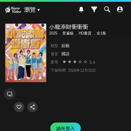
Hami Video
瀏覽
小龍添財衝衝衝
2025 ．
普遍級
．HD畫質 ．全1集
綜藝
類型
國語
發音
3.4
星等
下架時間
2026年12月31日
請先登入